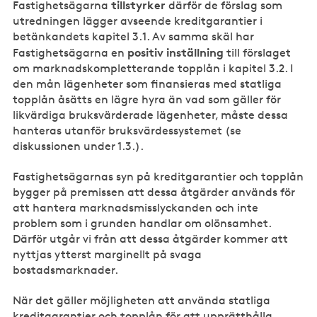
tillstyrker
Fastighetsägarna
därför de förslag som
utredningen lägger avseende kreditgarantier i
betänkandets kapitel 3.1. Av samma skäl har
positiv inställning
Fastighetsägarna en
till förslaget
om marknadskompletterande topplån i kapitel 3.2. I
den mån lägenheter som finansieras med statliga
topplån åsätts en lägre hyra än vad som gäller för
likvärdiga bruksvärderade lägenheter, måste dessa
hanteras utanför bruksvärdessystemet (se
diskussionen under 1.3.).
Fastighetsägarnas syn på kreditgarantier och topplån
bygger på premissen att dessa åtgärder används för
att hantera marknadsmisslyckanden och inte
problem som i grunden handlar om olönsamhet.
Därför utgår vi från att dessa åtgärder kommer att
nyttjas ytterst marginellt på svaga
bostadsmarknader.
När det gäller möjligheten att använda statliga
kreditgarantier och topplån för att upprätthålla