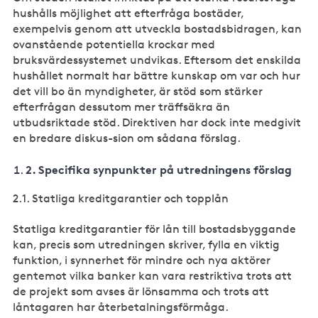
hushålls möjlighet att efterfråga bostäder,
exempelvis genom att utveckla bostadsbidragen, kan
ovanstående potentiella krockar med
bruksvärdessystemet undvikas. Eftersom det enskilda
hushållet normalt har bättre kunskap om var och hur
det vill bo än myndigheter, är stöd som stärker
efterfrågan dessutom mer träffsäkra än
utbudsriktade stöd. Direktiven har dock inte medgivit
en bredare diskus-sion om sådana förslag.
2.
Specifika synpunkter på utredningens förslag
2.1. Statliga kreditgarantier och topplån
Statliga kreditgarantier för lån till bostadsbyggande
kan, precis som utredningen skriver, fylla en viktig
funktion, i synnerhet för mindre och nya aktörer
gentemot vilka banker kan vara restriktiva trots att
de projekt som avses är lönsamma och trots att
låntagaren har återbetalningsförmåga.