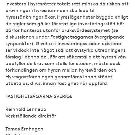
investera i hyresrätter totalt sett minska då risken att
prövningar i hyresnämnden ska leda till
hyressänkningar ökar. Hyreslägenheter byggda enligt
de regler som gäller för statliga investeringsstöd bör
därför hanteras utanför bruksvärdessystemet (se
diskussionen under Fastighetsägarnas övergripande
synpunkter). Givet att investeringsstöden existerar
ser vi dock inte något skäl att avstyrka utredningens
förslag i denna del. För att säkerställa att hyresnivån
uppfyller de krav som ställs för stöden, måste dock
förhandlingen om hyran mellan hyresvärden och
Hyresgästföreningen genomföras innan stödet
utbetalas, d.v.s. innan fastighet när uppförd.
FASTIGHETSÄGARNA SVERIGE
Reinhold Lennebo
Verkställande direktör
Tomas Ernhagen