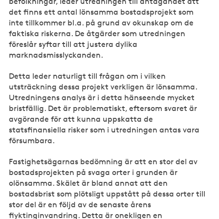
befolkningar, leder utredningen till antagandet att
det finns ett antal lönsamma bostadsprojekt som
inte tillkommer bl.a. på grund av okunskap om de
faktiska riskerna. De åtgärder som utredningen
föreslår syftar till att justera dylika
marknadsmisslyckanden.
Detta leder naturligt till frågan om i vilken
utsträckning dessa projekt verkligen är lönsamma.
Utredningens analys är i detta hänseende mycket
bristfällig. Det är problematiskt, eftersom svaret är
avgörande för att kunna uppskatta de
statsfinansiella risker som i utredningen antas vara
försumbara.
Fastighetsägarnas bedömning är att en stor del av
bostadsprojekten på svaga orter i grunden är
olönsamma. Skälet är bland annat att den
bostadsbrist som plötsligt uppstått på dessa orter till
stor del är en följd av de senaste årens
flyktinginvandring. Detta är onekligen en