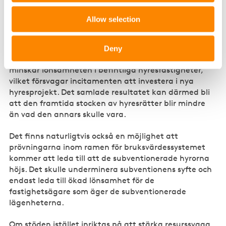
bruksvärdesfaktorerna. Bedömningen av detta görs
genom att hyrorna i likvärdiga lägenheter jämförs
Allow selection
med varandra. Om lägenheter med subventionerade
hyror (efter det att presumtionstiden har löpt ut)
används i sådana jämförelser, riskerar hyrorna att
Deny
sänkas i icke-subventionerade lägenheter. Det
minskar lönsamheten i befintliga hyresfastigheter,
vilket försvagar incitamenten att investera i nya
hyresprojekt. Det samlade resultatet kan därmed bli
att den framtida stocken av hyresrätter blir mindre
än vad den annars skulle vara.
Det finns naturligtvis också en möjlighet att
prövningarna inom ramen för bruksvärdessystemet
kommer att leda till att de subventionerade hyrorna
höjs. Det skulle underminera subventionens syfte och
endast leda till ökad lönsamhet för de
fastighetsägare som äger de subventionerade
lägenheterna.
Om stöden istället inriktas på att stärka resurssvaga