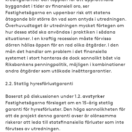
byggandet i tider av finansiell oro, ser
Fastighetsägarna en uppenbar risk att statens
åtagande blir större än vad som antyds i utredningen.
Överhuvudtaget är utredningen mycket förtegen om
hur dessa stöd ska användas i praktiken i sådana
situationer. I en kraftig recession måste förvisso
dörren hållas öppen för en rad olika åtgärder. I den
mån det handlar om problem i det finansiella
systemet i stort hanteras de dock sannolikt bäst via
Riksbankens penningpolitik, möjligen i kombinationer
andra åtgärder som utökade insättargarantier.
2.2. Statlig hyresförlustgaranti
avstyrker
Baserat på diskussionen under 1.2.
Fastighetsägarna förslaget om en 15-årig statlig
garanti för hyresförluster. Den höga sannolikheten för
att de projekt denna garanti avser är olönsamma
riskerar att leda till statsfinansiella förluster som inte
förutses av utredningen.