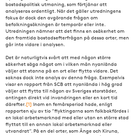
bostadspolitisk utmaning, som förtjänar att
analyseras ordentligt. När det gäller utredningens
fokus är dock den avgörande frågan om
befolkningsökningen är temporär eller inte.
Utredningen nämner att det finns en osäkerhet om
den framtida bostadsefterfrågan på dessa orter, men
går inte vidare i analysen.
Det är naturligtvis svårt att med någon större
säkerhet säga något om i vilken mån nyanlända
väljer att stanna på en ort eller flytta vidare. Det
saknas dock inte analys av denna fråga. Exempelvis
visar en rapport från SCB att nyanlända i hög grad
väljer att flytta till någon av Sveriges storstäder,
antingen direkt vid invandringen eller en kort tid
därefter.
[1]
Inom en femårsperiod hade, enligt
rapporten sju av tio ”flyktingarna som folkbokfördes i
en lokal arbetsmarknad med eller utan en större stad
flyttat till en annan lokal arbetsmarknad eller
utvandrat”. På en del orter, som Ånge och Kiruna,