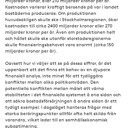
miljarder kronor, eller 210 miljarder kronor per år.
Kostnaden varierar kraftigt beroende på var i landet
bostäderna produceras. Om produktionen
huvudsakligen skulle ske i Stockholmsregionen, ökar
kostnaden till cirka 2400 miljarder kronor eller 270
miljarder kronor per år. Även om produktionen helt
och hållet skulle ske utanför storstadsregionerna
skulle finansieringsbehovet vara enormt (cirka 150
miljarder kronor per år).
Oavsett hur vi väljer att se på dessa siffror, är det
uppenbart att det finns ett behov av en djupare
finansiell analys, inte minst för att tydliggöra
konflikter mellan olika politikområden. Den
potentiella konflikten mellan målet att värna
stabiliteten i det finansiella systemet å ena sidan och
att säkra bostadsförsörjningen å andra sidan är ett
tydligt exempel. I dagsläget hanteras frågor med
starka beröringspunkter alltför ofta helt skilda från
varandra, vilket leder till en samhällsekonomisk
suboptimering.