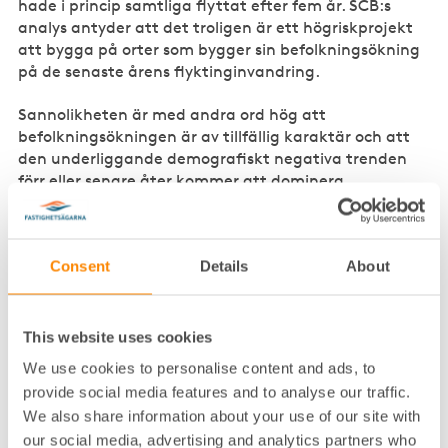
hade i princip samtliga flyttat efter fem år. SCB:s
analys antyder att det troligen är ett högriskprojekt
att bygga på orter som bygger sin befolkningsökning
på de senaste årens flyktinginvandring.
Sannolikheten är med andra ord hög att
befolkningsökningen är av tillfällig karaktär och att
den underliggande demografiskt negativa trenden
förr eller senare åter kommer att dominera
utvecklingen. Det innebär naturligtvis inte att vi inte
har ett problem, bara att det är av en annan
karaktär än vad som utmålas i utredningen. Orter
Consent
Details
About
med negativ demografisk utveckling kan behöva
stöd, liksom resurssvaga grupper. När det gäller
kopplingen till behovet att producera fler bostäder
bör dock den senare kategorin stå i fokus. Det skulle
This website uses cookies
dock kräva att utredningen definierade svaga
We use cookies to personalise content and ads, to
marknader ur ett individbaserat snarare än ett
provide social media features and to analyse our traffic.
geografiskt perspektiv.
We also share information about your use of our site with
our social media, advertising and analytics partners who
1.3. Subventioner, fördelning och bruksvärdesystemet