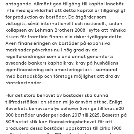
antagande. Allmänt god tillgång till kapital innebär
inte med självklarhet att detta kapital är tillgängligt
för produktion av bostäder. De åtgärder som
vidtagits, såväl internationellt och nationellt, sedan
kollapsen av Lehman Brothers 2008 i syfte att minska
risken för framtida finansiella risker tydliggör detta.
Även finansieringen av bostäder på expansiva
marknader påverkas nu i hög grad av de
regelförändringar som bland annat genomförts
avseende bankers kapitalkrav, krav på hushållens
egenfinansiering och amorteringstakt i samband
med bostadsköp och företags möjlighet att dra av
räntekostnader.
Hur det stora behovet av bostäder ska kunna
tillfredsställas i en sådan miljö är svårt att se. Enligt
Boverkets behovsanalys behöver Sverige tillföras 600
000 bostäder under perioden 2017 till 2025. Baserat på
SCB:s statistik kan finansieringsbehovet för att
producera dessa bostäder uppskattas till cirka 1900