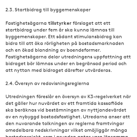
2.3. Startbidrag till byggemenskaper
tillstyrker
Fastighetsägarna
förslaget att ett
startbidrag under fem år ska kunna lämnas till
byggemenskaper. Ett sådant stimulansbidrag kan
bidra till att öka rörligheten på bostadsmarknaden
och en ökad blandning av boendeformer.
Fastighetsägarna delar utredningens uppfattning att
bidraget bör lämnas under en begränsad period och
att nyttan med bidraget därefter utvärderas.
2.4. Översyn av redovisningsreglerna
Utredningen föreslår en översyn av K3-regelverket när
det gäller hur nuvärdet av ett framtida kassaflöde
ska beräknas vid bestämningen av nyttjandevärdet
av en nybyggd bostadsfastighet. Utredarna anser att
den nuvarande tolkningen av reglerna framtvingar
omedelbara nedskrivningar vilket omöjliggör många
bostadsprojekt, som i grunden antas vara lönsamma.