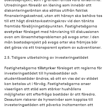
Utredningen föreslår en lösning som innebär att
diskonteringsräntan ska sättas utifrån faktisk
finansieringskostnad, utan att hänsyn ska behöva tas
till ett högt direktavkastningskrav vid den tänkta
framtida försäljningstidpunkten. Fastighetsägarna
avstyrker
förslaget med hänvisning till diskussionen
ovan om lönsamhetsproblemen på svaga orter. I den
mån bostadsprojekt på svaga orter ska främjas bör
det göras via ett transparent system av subventioner.
2.5. Tidigare utbetalning av investeringsstödet
tillstyrker
Fastighetsägarna
förslaget att reglerna för
investeringsstödet till hyresbostäder och
studentbostäder ändras, så att en viss del av stödet
kan betalas ut i förväg. Fastighetsägarna anser
visserligen att stöd som stärker hushållens
möjligheter att efterfråga bostäder är att föredra.
Dessutom riskerar de hyresnivåer som kopplas till
investeringsstöden att påverka incitamenten att