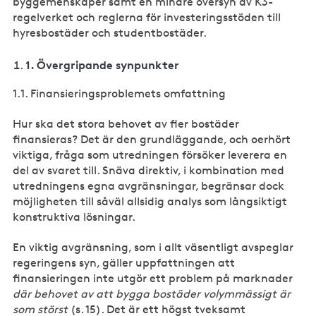
byggemenskaper samt en mindre översyn av K3-
regelverket och reglerna för investeringsstöden till
hyresbostäder och studentbostäder.
1.
Övergripande synpunkter
1.1. Finansieringsproblemets omfattning
Hur ska det stora behovet av fler bostäder
finansieras? Det är den grundläggande, och oerhört
viktiga, fråga som utredningen försöker leverera en
del av svaret till. Snäva direktiv, i kombination med
utredningens egna avgränsningar, begränsar dock
möjligheten till såväl allsidig analys som långsiktigt
konstruktiva lösningar.
En viktig avgränsning, som i allt väsentligt avspeglar
regeringens syn, gäller uppfattningen att
finansieringen inte utgör ett problem på marknader
där behovet av att bygga bostäder volymmässigt är
som störst
(s. 15). Det är ett högst tveksamt