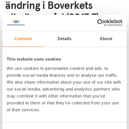
ändring i Boverkets
allmänna råd (2017:7) om
ekonomiska planer m.m.
Consent
Details
About
Boverket
Stockholm den 7 oktober 2020
This website uses cookies
Förslag till Boverkets föreskrifter om ändring i
Boverkets allmänna råd (2017:7) om ekonomiska
We use cookies to personalise content and ads, to
planer och
provide social media features and to analyse our traffic.
kostnadskalkyler för bostadsrättsföreningar,
We also share information about your use of our site with
ekonomiska
our social media, advertising and analytics partners who
planer för kooperativa hyresrättsföreningar och
may combine it with other information that you’ve
förenklade
provided to them or that they’ve collected from your use
ekonomiska planer för bostadsföreningar samt om
of their services.
intygsgivare
Diarienr: 4104/2020