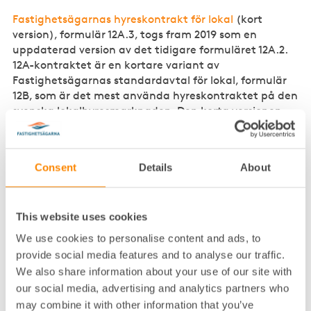
Fastighetsägarnas hyreskontrakt för lokal
(kort
version), formulär 12A.3, togs fram 2019 som en
uppdaterad version av det tidigare formuläret 12A.2.
12A-kontraktet är en kortare variant av
Fastighetsägarnas standardavtal för lokal, formulär
12B, som är det mest använda hyreskontraktet på den
svenska lokalhyresmarknaden. Den korta versionen
innehåller färre avsnitt och kortare klausuler än 12B.3,
vilket gör avtalet enklare att använda vid mer
okomplicerade uthyrningar.
Consent
Details
About
När används hyreskontrakt för
lokal (kort version)?
This website uses cookies
We use cookies to personalise content and ads, to
Hyreskontraktet är främst tänkt att användas vid
provide social media features and to analyse our traffic.
enklare uthyrningar av lokaler, till exempel:
We also share information about your use of our site with
our social media, advertising and analytics partners who
uthyrning av mindre lokaler
may combine it with other information that you’ve
kortare hyresavtal