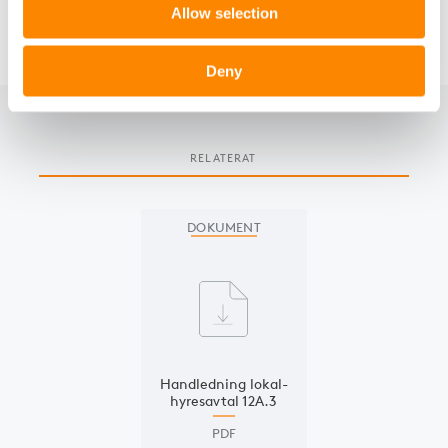
version) kan laddas ner från denna sida.
Allow selection
Deny
RELATERAT
Slide 1 of 1
DOKUMENT
Hand­ledning lokal­
hyresavtal 12A.3
PDF