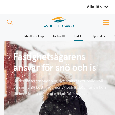
Alla län
Medlemskap
Aktuellt
Fakta
Tjänster
Fastighetsägarens
ansvar för snö och is
Under vintersäsongen är det mycket att hålla koll
på som snöskottning, rasrisk och is. Läs hur du kan
förbereda dig och vad du kan tänka på.