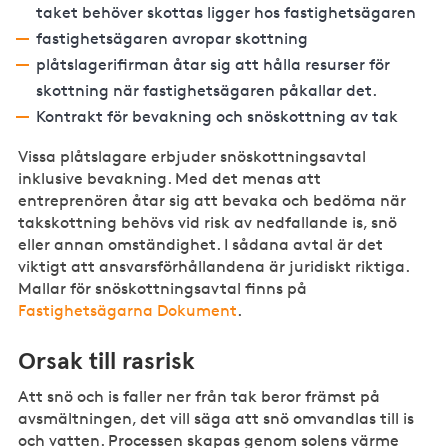
taket behöver skottas ligger hos fastighetsägaren
fastighetsägaren avropar skottning
plåtslagerifirman åtar sig att hålla resurser för
skottning när fastighetsägaren påkallar det.
Kontrakt för bevakning och snöskottning av tak
Vissa plåtslagare erbjuder snöskottningsavtal
inklusive bevakning. Med det menas att
entreprenören åtar sig att bevaka och bedöma när
takskottning behövs vid risk av nedfallande is, snö
eller annan omständighet. I sådana avtal är det
viktigt att ansvarsförhållandena är juridiskt riktiga.
Mallar för snöskottningsavtal finns på
Fastighetsägarna Dokument
.
Orsak till rasrisk
Att snö och is faller ner från tak beror främst på
avsmältningen, det vill säga att snö omvandlas till is
och vatten. Processen skapas genom solens värme