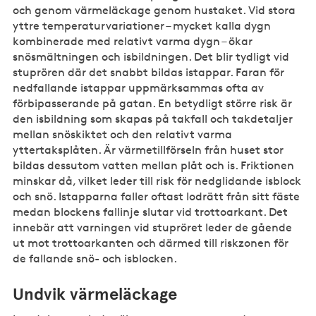
och genom värmeläckage genom hustaket. Vid stora
yttre temperaturvariationer – mycket kalla dygn
kombinerade med relativt varma dygn – ökar
snösmältningen och isbildningen. Det blir tydligt vid
stuprören där det snabbt bildas istappar. Faran för
nedfallande istappar uppmärksammas ofta av
förbipasserande på gatan. En betydligt större risk är
den isbildning som skapas på takfall och takdetaljer
mellan snöskiktet och den relativt varma
yttertaksplåten. Är värmetillförseln från huset stor
bildas dessutom vatten mellan plåt och is. Friktionen
minskar då, vilket leder till risk för nedglidande isblock
och snö. Istapparna faller oftast lodrätt från sitt fäste
medan blockens fallinje slutar vid trottoarkant. Det
innebär att varningen vid stupröret leder de gående
ut mot trottoarkanten och därmed till riskzonen för
de fallande snö- och isblocken.
Undvik värmeläckage