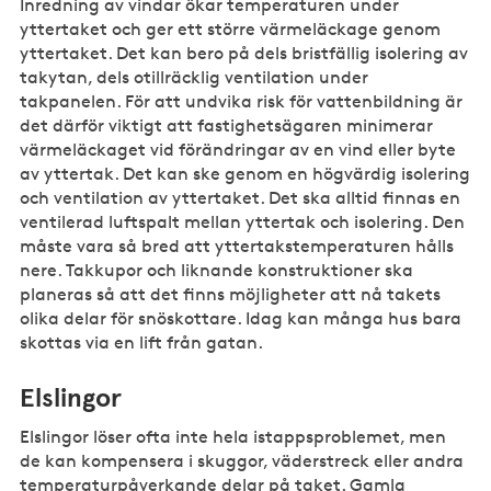
Inredning av vindar ökar temperaturen under
yttertaket och ger ett större värmeläckage genom
yttertaket. Det kan bero på dels bristfällig isolering av
takytan, dels otillräcklig ventilation under
takpanelen. För att undvika risk för vattenbildning är
det därför viktigt att fastighetsägaren minimerar
värmeläckaget vid förändringar av en vind eller byte
av yttertak. Det kan ske genom en högvärdig isolering
och ventilation av yttertaket. Det ska alltid finnas en
ventilerad luftspalt mellan yttertak och isolering. Den
måste vara så bred att yttertakstemperaturen hålls
nere. Takkupor och liknande konstruktioner ska
planeras så att det finns möjligheter att nå takets
olika delar för snöskottare. Idag kan många hus bara
skottas via en lift från gatan.
Elslingor
Elslingor löser ofta inte hela istappsproblemet, men
de kan kompensera i skuggor, väderstreck eller andra
temperaturpåverkande delar på taket. Gamla