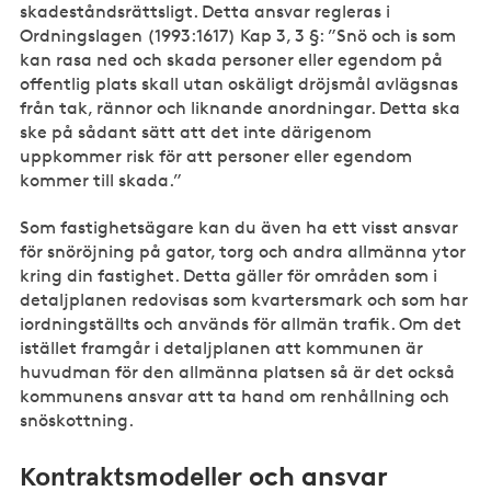
skadeståndsrättsligt. Detta ansvar regleras i
Ordningslagen (1993:1617) Kap 3, 3 §: ”Snö och is som
kan rasa ned och skada personer eller egendom på
offentlig plats skall utan oskäligt dröjsmål avlägsnas
från tak, rännor och liknande anordningar. Detta ska
ske på sådant sätt att det inte därigenom
uppkommer risk för att personer eller egendom
kommer till skada.”
Som fastighetsägare kan du även ha ett visst ansvar
för snöröjning på gator, torg och andra allmänna ytor
kring din fastighet. Detta gäller för områden som i
detaljplanen redovisas som kvartersmark och som har
iordningställts och används för allmän trafik. Om det
istället framgår i detaljplanen att kommunen är
huvudman för den allmänna platsen så är det också
kommunens ansvar att ta hand om renhållning och
snöskottning.
och ansvar
Kontraktsmodeller