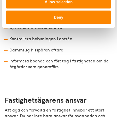
Allow selection
Stoppa värmeläckage och installera elslingor
Öka städfrekvensen i entré och trapphus
Deny
Byt ut entrémattorna ofta
Kontrollera belysningen i entrén
Dammsug hisspåren oftare
Informera boende och företag i fastigheten om de
åtgärder som genomförs
Fastighetsägarens ansvar
Att äga och förvalta en fastighet innebär ett stort
ansvar. Du har inte bara ansvar för byggnaden och