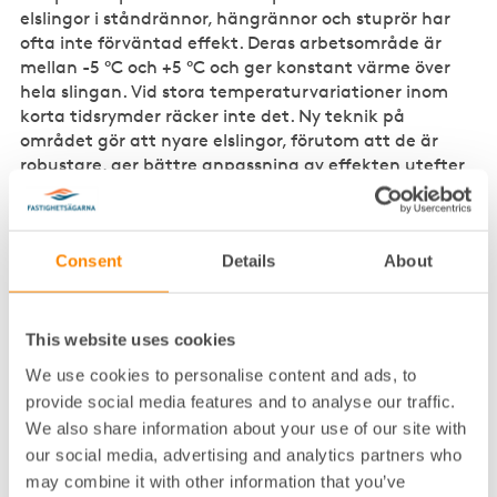
elslingor i ståndrännor, hängrännor och stuprör har
ofta inte förväntad effekt. Deras arbetsområde är
mellan -5 °C och +5 °C och ger konstant värme över
hela slingan. Vid stora temperaturvariationer inom
korta tidsrymder räcker inte det. Ny teknik på
området gör att nyare elslingor, förutom att de är
robustare, ger bättre anpassning av effekten utefter
slingan till de områden där behovet är störst. Styrning
kan ske utifrån såväl temperatur som fukt. Även här
kan en duktig plåttekniker ge råd om hur de ska
Consent
Details
About
utformas. Före vintern måste befintliga slingor
okulärt kontrolleras, sensorn som styr eltillförsel
rengöras samt hela anläggningen
funktionskontrolleras. Äldre slingor bränns lätt sönder
This website uses cookies
eller skadas om de sticker ut ur stuprören. Det är
We use cookies to personalise content and ads, to
viktigt att varningsskylt finns uppsatt så att
provide social media features and to analyse our traffic.
snöskottare och plåtslagare vet vad som finns på
We also share information about your use of our site with
taket.
our social media, advertising and analytics partners who
may combine it with other information that you’ve
Snörasskydd