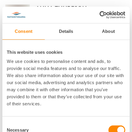
ANNA THURESON
NÄRINGSPOLITISK EXPERT FASTIGHETSÄGARNA
SVERIGE
Consent
Details
About
STOCKHOLM, DROTTNINGGATAN
08-613 57 27
This website uses cookies
Klicka för att visa e-post
We use cookies to personalise content and ads, to
ANNA WAXIN
provide social media features and to analyse our traffic.
We also share information about your use of our site with
VD FASTIGHETSÄGARNA STOCKHOLM OCH
our social media, advertising and analytics partners who
FASTIGHETSÄGARNA SERVICE STOCKHOLM
STOCKHOLM, ALSTRÖMERGATAN
may combine it with other information that you’ve
provided to them or that they’ve collected from your use
08-617 75 00
of their services.
Klicka för att visa e-post
ANNA WIKING
Consent
Necessary
Selection