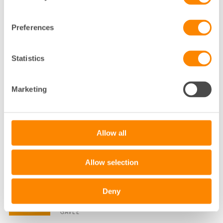
STADSUTVECKLINGS- OCH SAMHÄLLSSTRATEG
FASTIGHETSÄGARNA SYD
MALMÖ
Preferences
040-35 01 92
Statistics
Klicka för att visa e-post
ANNA-KARIN ELFVERSON
Marketing
KOMMUNIKATÖR
MALMÖ
Allow all
040-35 01 77
Klicka för att visa e-post
Allow selection
ANNA-LENA MALM LARSSON
Deny
HYRESADMINISTRATÖR
GÄVLE