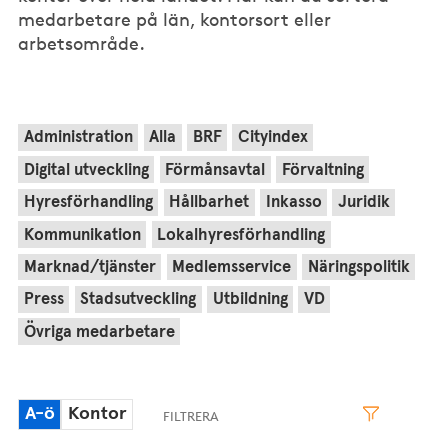
medarbetare på län, kontorsort eller
arbetsområde.
Administration
Alla
BRF
Cityindex
Digital utveckling
Förmånsavtal
Förvaltning
Hyresförhandling
Hållbarhet
Inkasso
Juridik
Kommunikation
Lokalhyresförhandling
Marknad/tjänster
Medlemsservice
Näringspolitik
Press
Stadsutveckling
Utbildning
VD
Övriga medarbetare
A-ö
Kontor