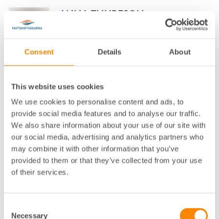
ANNA THURESON
NÄRINGSPOLITISK EXPERT FASTIGHETSÄGARNA
SVERIGE
Consent
Details
About
STOCKHOLM, DROTTNINGGATAN
08-613 57 27
This website uses cookies
Klicka för att visa e-post
We use cookies to personalise content and ads, to
ANNA WAXIN
provide social media features and to analyse our traffic.
We also share information about your use of our site with
VD FASTIGHETSÄGARNA STOCKHOLM OCH
our social media, advertising and analytics partners who
FASTIGHETSÄGARNA SERVICE STOCKHOLM
STOCKHOLM, ALSTRÖMERGATAN
may combine it with other information that you’ve
provided to them or that they’ve collected from your use
08-617 75 00
of their services.
Klicka för att visa e-post
ANNA WIKING
Consent
Necessary
Selection