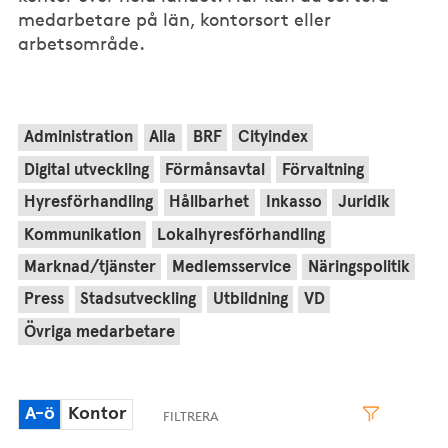
medarbetare på län, kontorsort eller
arbetsområde.
Administration
Alla
BRF
Cityindex
Digital utveckling
Förmånsavtal
Förvaltning
Hyresförhandling
Hållbarhet
Inkasso
Juridik
Kommunikation
Lokalhyresförhandling
Marknad/tjänster
Medlemsservice
Näringspolitik
Press
Stadsutveckling
Utbildning
VD
Övriga medarbetare
A-ö
Kontor