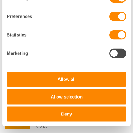
STADSUTVECKLINGS- OCH SAMHÄLLSSTRATEG
FASTIGHETSÄGARNA SYD
MALMÖ
Preferences
040-35 01 92
Statistics
Klicka för att visa e-post
ANNA-KARIN ELFVERSON
Marketing
KOMMUNIKATÖR
MALMÖ
Allow all
040-35 01 77
Klicka för att visa e-post
Allow selection
ANNA-LENA MALM LARSSON
Deny
HYRESADMINISTRATÖR
GÄVLE