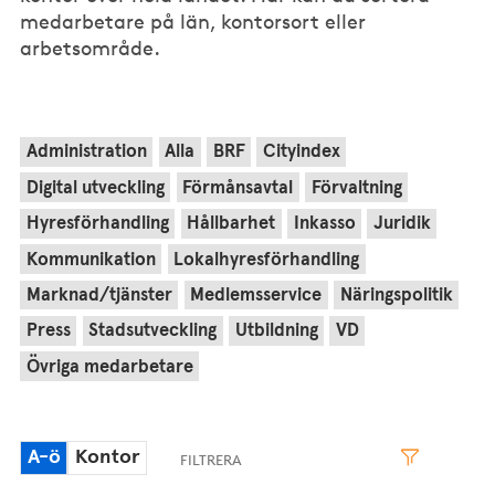
medarbetare på län, kontorsort eller
arbetsområde.
Administration
Alla
BRF
Cityindex
Digital utveckling
Förmånsavtal
Förvaltning
Hyresförhandling
Hållbarhet
Inkasso
Juridik
Kommunikation
Lokalhyresförhandling
Marknad/tjänster
Medlemsservice
Näringspolitik
Press
Stadsutveckling
Utbildning
VD
Övriga medarbetare
A-ö
Kontor