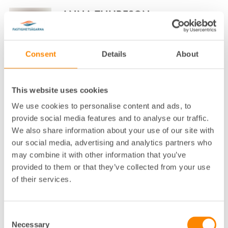
ANNA THURESON
NÄRINGSPOLITISK EXPERT FASTIGHETSÄGARNA
SVERIGE
Consent
Details
About
STOCKHOLM, DROTTNINGGATAN
08-613 57 27
This website uses cookies
Klicka för att visa e-post
We use cookies to personalise content and ads, to
ANNA WAXIN
provide social media features and to analyse our traffic.
We also share information about your use of our site with
VD FASTIGHETSÄGARNA STOCKHOLM OCH
our social media, advertising and analytics partners who
FASTIGHETSÄGARNA SERVICE STOCKHOLM
STOCKHOLM, ALSTRÖMERGATAN
may combine it with other information that you’ve
provided to them or that they’ve collected from your use
08-617 75 00
of their services.
Klicka för att visa e-post
ANNA WIKING
Consent
Necessary
Selection