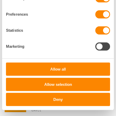
STADSUTVECKLINGS- OCH SAMHÄLLSSTRATEG
FASTIGHETSÄGARNA SYD
MALMÖ
Preferences
040-35 01 92
Statistics
Klicka för att visa e-post
ANNA-KARIN ELFVERSON
Marketing
KOMMUNIKATÖR
MALMÖ
Allow all
040-35 01 77
Klicka för att visa e-post
Allow selection
ANNA-LENA MALM LARSSON
Deny
HYRESADMINISTRATÖR
GÄVLE