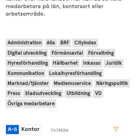
medarbetare på län, kontorsort eller
arbetsområde.
Administration
Alla
BRF
Cityindex
Digital utveckling
Förmånsavtal
Förvaltning
Hyresförhandling
Hållbarhet
Inkasso
Juridik
Kommunikation
Lokalhyresförhandling
Marknad/tjänster
Medlemsservice
Näringspolitik
Press
Stadsutveckling
Utbildning
VD
Övriga medarbetare
A-ö
Kontor