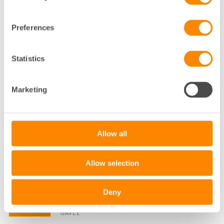
STADSUTVECKLINGS- OCH SAMHÄLLSSTRATEG
FASTIGHETSÄGARNA SYD
MALMÖ
Preferences
040-35 01 92
Statistics
Klicka för att visa e-post
ANNA-KARIN ELFVERSON
Marketing
KOMMUNIKATÖR
MALMÖ
Allow all
040-35 01 77
Klicka för att visa e-post
Allow selection
ANNA-LENA MALM LARSSON
Deny
HYRESADMINISTRATÖR
GÄVLE