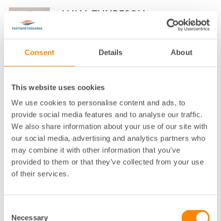
ANNA THURESON
NÄRINGSPOLITISK EXPERT FASTIGHETSÄGARNA
SVERIGE
Consent
Details
About
STOCKHOLM, DROTTNINGGATAN
08-613 57 27
This website uses cookies
Klicka för att visa e-post
We use cookies to personalise content and ads, to
ANNA WAXIN
provide social media features and to analyse our traffic.
We also share information about your use of our site with
VD FASTIGHETSÄGARNA STOCKHOLM OCH
our social media, advertising and analytics partners who
FASTIGHETSÄGARNA SERVICE STOCKHOLM
STOCKHOLM, ALSTRÖMERGATAN
may combine it with other information that you’ve
provided to them or that they’ve collected from your use
08-617 75 00
of their services.
Klicka för att visa e-post
ANNA WIKING
Consent
Necessary
Selection