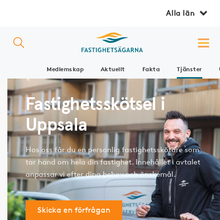
Alla län
Medlemskap
Aktuellt
Fakta
Tjänster
Fastighetsskötsel i
Uppsala
Hos oss får du en personlig fastighetsskötare som
tar hand om hela din fastighet. Innehållet i avtalet
anpassar vi efter dina behov och önskemål.
Skicka en förfrågan