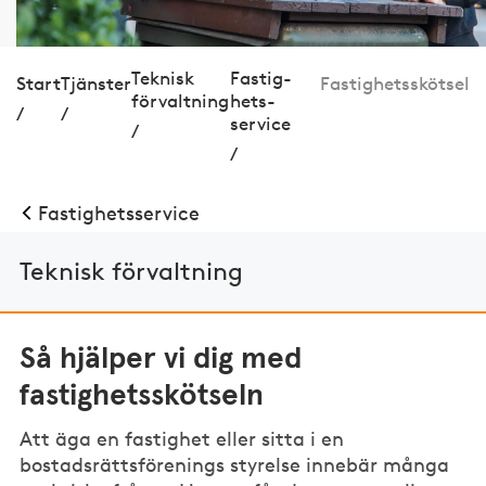
Teknisk
Fastig­
Start
Tjänster
Fastighetsskötsel
förvaltning
hets­
/
/
service
/
/
Fastig­hets­service
Teknisk förvaltning
Så hjälper vi dig med
fastighetsskötseln
Att äga en fastighet eller sitta i en
bostadsrättsförenings styrelse innebär många