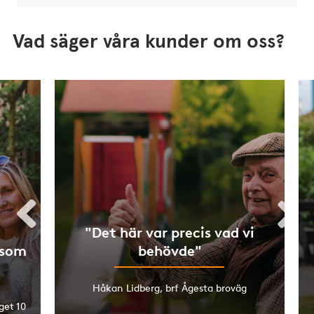
Vad säger våra kunder om oss?
"Det här var precis vad vi
 som
behövde"
Håkan Lidberg, brf Ågesta broväg
get 10