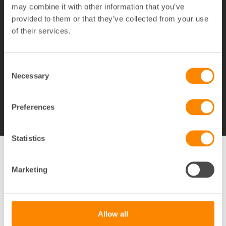
86%
may combine it with other information that you’ve
provided to them or that they’ve collected from your use
nöjda kunder
of their services.
Consent
Necessary
Selection
Jag vill veta mer!
Preferences
Statistics
Vanliga frågor om
Marketing
fastighetsskötsel
Vad är fastighetsskötsel?
Allow all