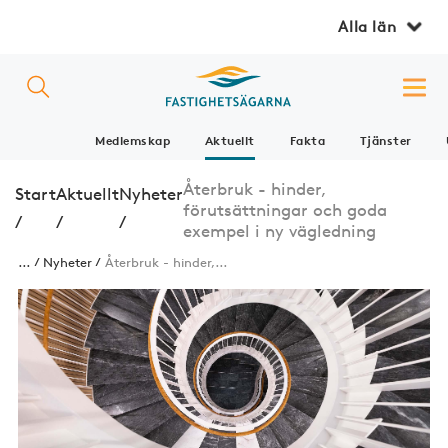
Alla län
Medlemskap
Aktuellt
Fakta
Tjänster
Återbruk - hinder,
Start
Aktuellt
Nyheter
förutsättningar och goda
/
/
/
exempel i ny vägledning
...
Nyheter
Återbruk - hinder,...