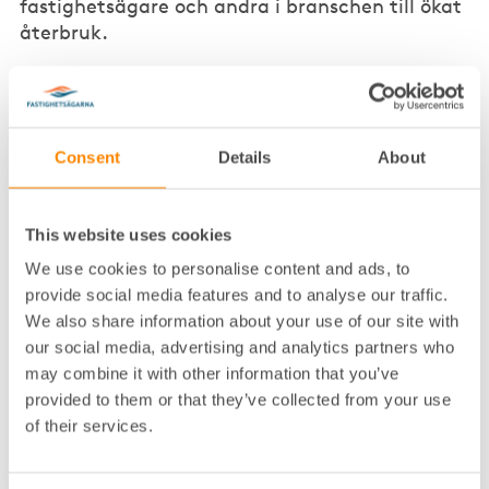
fastighetsägare och andra i branschen till ökat
återbruk.
Vägledningen vänder sig till fastighetsägare som inte
har påbörjat sin återbruksresa och behöver
inspiration men också till aktörer som har kommit
längre och vill ha ytterligare vägledning.
Consent
Details
About
Drivkrafterna för att arbeta med återbruk är många
gånger desamma oavsett företagens storlek och
vägledningen visar att engagemanget för återbruk är
This website uses cookies
starkt.
We use cookies to personalise content and ads, to
provide social media features and to analyse our traffic.
– För våra medlemmar är möjligheten att minska
klimatavtrycket den främsta anledningen till att
We also share information about your use of our site with
arbeta med återbruk. Ett stort incitament är också
our social media, advertising and analytics partners who
att minska kostnaderna i både renovering och
may combine it with other information that you’ve
nybyggnation, säger Anna Bellander,
provided to them or that they’ve collected from your use
kommunikationschef Fastighetsägarna Stockholm.
of their services.
Men trots att utvecklingen går snabbt finns
fortfarande flera hinder för återbruk. De främsta