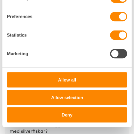
Preferences
Statistics
Marketing
Förebygg angrepp av skadedjur och
Allow all
ohyra
Allow selection
Skadedjur och ohyra kan vålla stor ekonomisk
skadegörelse genom angrepp på material och
genom smittspridning. Hur råttsäkrar man
Deny
fastigheten? Hur hanterar man störande fåglar?
Hur sanerar man vägglöss? Och hur blir man av
med silverfiskar?