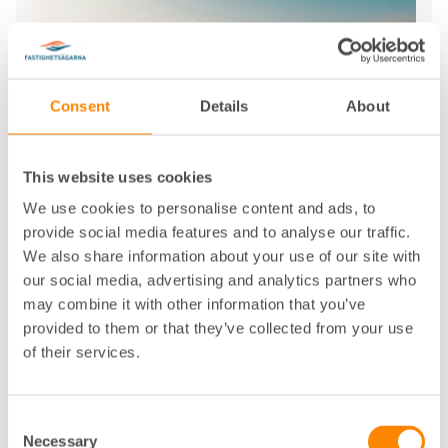
Consent
Details
About
This website uses cookies
Effektiv energianvändning
We use cookies to personalise content and ads, to
Som fastighetsägare förväntas du hushålla med
provide social media features and to analyse our traffic.
energi och använda förnyelsebara energikällor.
We also share information about your use of our site with
Detta ställer krav på kunskap om fastighetens
our social media, advertising and analytics partners who
energianvändning och effektiviseringsmöjligheter
may combine it with other information that you’ve
genom exempelvis OVK, IMD och
provided to them or that they’ve collected from your use
energideklaration.
of their services.
Läs om energi
Consent
Necessary
Selection