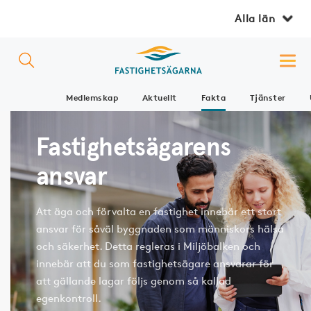
Alla län
Medlemskap
Aktuellt
Fakta
Tjänster
Fastighetsägarens
ansvar
Att äga och förvalta en fastighet innebär ett stort
ansvar för såväl byggnaden som människors hälsa
och säkerhet. Detta regleras i Miljöbalken och
innebär att du som fastighetsägare ansvarar för
att gällande lagar följs genom så kallad
egenkontroll.