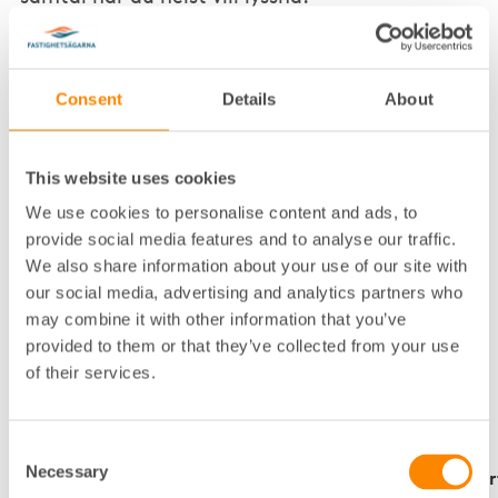
Här kan du lyssna på intressanta samtal om
framtidsfrågor där platsen, byggnaderna och livet i
och mellan husen spelar en viktig roll genom
Consent
Details
About
Fastighetsägarnas Framtidspodd eller fördjupa dig i
frågor som rör Stockholm, idag och i framtiden, med
Fastighetsägarna Stockholms podd Sthlm Talks.
This website uses cookies
We use cookies to personalise content and ads, to
För dig som vill grotta ner dig i
provide social media features and to analyse our traffic.
bostadsrättsföreningsfrågor rekommenderar vi dig
att ta del av Brf-aktuellt, alltid med aktuella ämnen
We also share information about your use of our site with
på agendan.
our social media, advertising and analytics partners who
may combine it with other information that you’ve
provided to them or that they’ve collected from your use
of their services.
Sthlm Talks - en podd om Stockholms framtid
Consent
Necessary
Selection
Brf-aktuellt – en videopodd om högt och lågt inom b