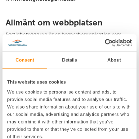
Allmänt om webbplatsen
Fastighetsägarna är en branschorganisation som
arbetar för en hållbar och fungerande
fastighetsmarknad. Vårt uppdrag är att förbättra
villkoren för fastighetsföretagandet i landet, så att
Consent
Details
About
bostads- och lokalmarknaden kan utvecklas.
På fastighetsagarna.se hittar du allmän information
om Fastighetsägarna och vår verksamhet. På
This website uses cookies
webbplatsen kan medlemmar och andra besökare
We use cookies to personalise content and ads, to
söka information och kunskap som berör
provide social media features and to analyse our traffic.
fastighetsbranschen samt ta del av våra tjänster och
We also share information about your use of our site with
medlemsförmåner.
our social media, advertising and analytics partners who
may combine it with other information that you’ve
Har du frågor om cookies och
provided to them or that they’ve collected from your use
personuppgiftspolicy?
of their services.