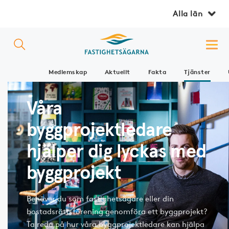
Alla län
Medlemskap
Aktuellt
Fakta
Tjänster
Våra
byggprojektledare
hjälper dig lyckas med
byggprojekt
Behöver du som fastighetsägare eller din
bostadsrättsförening genomföra ett byggprojekt?
Ta reda på hur våra byggprojektledare kan hjälpa