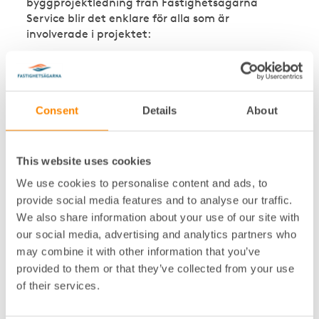
byggprojektledning från Fastighetsägarna
Service blir det enklare för alla som är
involverade i projektet:
Våra byggprojektledare vet vad ett
byggprojekt kostar och vilka summor som är
rimliga. På det viset garanterar du att
Consent
Details
About
kostnaden inte drar iväg i onödan. Vi har även
möjlighet att erbjuda t.ex.
fastighetsjuridisk hjälp
vid era projekt.
This website uses cookies
Byggprojektledaren ansvarar för förarbetet,
We use cookies to personalise content and ads, to
projektledningen och byggledningen från start
provide social media features and to analyse our traffic.
till slut och finns tillgänglig under hela
We also share information about your use of our site with
projektets gång för att svara på de frågor som
our social media, advertising and analytics partners who
uppstår. Det tar tid, som du kan lägga på
may combine it with other information that you’ve
annat.
provided to them or that they’ve collected from your use
of their services.
Våra projektledare har stor teknisk kunskap.
De har även koll på alla myndighetskrav och