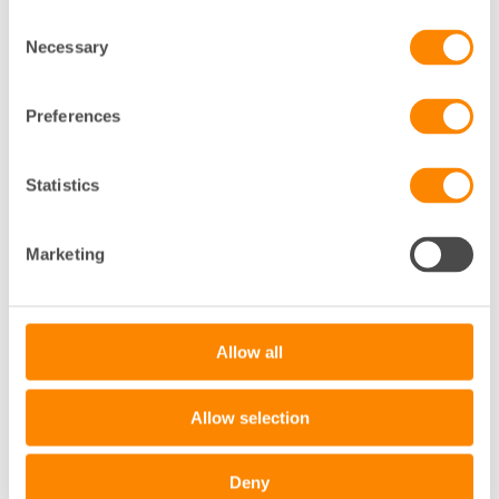
avtalsfrågor som uppstår under projektets
Consent
gång. På det viset kan du känna dig trygg i att
Necessary
Selection
ditt ansvar som byggherre uppfylls. Passa på
att boka en
kostnadsfri konsultation
redan nu.
Preferences
Statistics
Marketing
Allow all
Allow selection
Deny