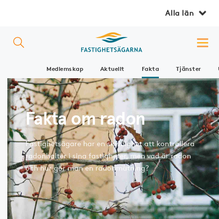
Alla län
Medlemskap
Aktuellt
Fakta
Tjänster
Fakta om radon
Fastighetsägare har en skyldighet att kontrollera
radonhalter i sina fastigheter, men vad är radon
och hur gör man en radonmätning?