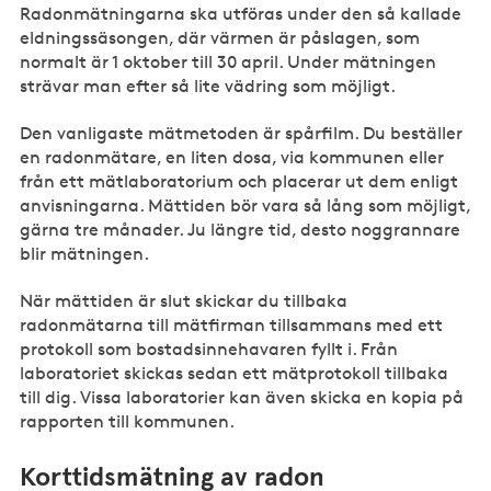
Radonmätningarna ska utföras under den så kallade
eldningssäsongen, där värmen är påslagen, som
normalt är 1 oktober till 30 april. Under mätningen
strävar man efter så lite vädring som möjligt.
Den vanligaste mätmetoden är spårfilm. Du beställer
en radonmätare, en liten dosa, via kommunen eller
från ett mätlaboratorium och placerar ut dem enligt
anvisningarna. Mättiden bör vara så lång som möjligt,
gärna tre månader. Ju längre tid, desto noggrannare
blir mätningen.
När mättiden är slut skickar du tillbaka
radonmätarna till mätfirman tillsammans med ett
protokoll som bostadsinnehavaren fyllt i. Från
laboratoriet skickas sedan ett mätprotokoll tillbaka
till dig. Vissa laboratorier kan även skicka en kopia på
rapporten till kommunen.
Korttidsmätning av radon