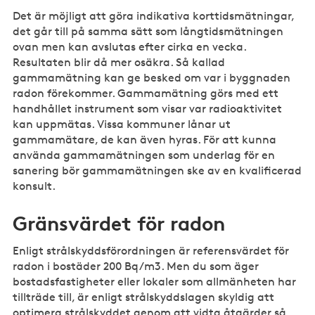
Det är möjligt att göra indikativa korttidsmätningar,
det går till på samma sätt som långtidsmätningen
ovan men kan avslutas efter cirka en vecka.
Resultaten blir då mer osäkra. Så kallad
gammamätning kan ge besked om var i byggnaden
radon förekommer. Gammamätning görs med ett
handhållet instrument som visar var radioaktivitet
kan uppmätas. Vissa kommuner lånar ut
gammamätare, de kan även hyras. För att kunna
använda gammamätningen som underlag för en
sanering bör gammamätningen ske av en kvalificerad
konsult.
Gränsvärdet för radon
Enligt strålskyddsförordningen är referensvärdet för
radon i bostäder 200 Bq/m3. Men du som äger
bostadsfastigheter eller lokaler som allmänheten har
tillträde till, är enligt strålskyddslagen skyldig att
optimera strålskyddet genom att vidta åtgärder så