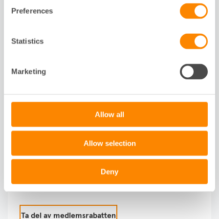
Preferences
Statistics
Marketing
Allow all
Medlemspris hos Radea
Allow selection
Som medlem i Fastighetsägarna Stockholm får
du medlemsrabatt på mätpaket hos Radea för
att mäta radonhalten i lägenheter. Varje paket
Deny
innehåller två mätdosor.
Ta del av medlemsrabatten