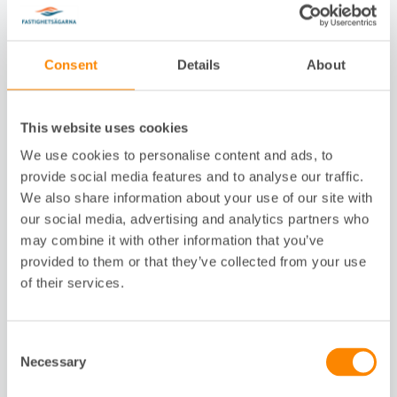
Consent
Details
About
This website uses cookies
Medlemspris hos Radonova
We use cookies to personalise content and ads, to
Som medlem hos Fastighetsägarna GFR,
provide social media features and to analyse our traffic.
MittNord och Syd kan du köpa mätdosor för
We also share information about your use of our site with
radon till ett förmånligt pris. Välj mellan
our social media, advertising and analytics partners who
mätpaket för långtidsmätning eller
may combine it with other information that you’ve
korttidsmätning. Varje mätpaket innehåller två
provided to them or that they’ve collected from your use
dosor.
of their services.
Ta del av medlemsrabatten
Consent
Necessary
Selection