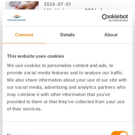
2026-07-01
Nils Holgersson 2026: fortsatt
mycket stora skillnader i VA-taxa
Kostnaden för vatten och avlopp
fortsätter att öka kraftigt i stora
…
Consent
Details
About
2026-06-25
Fördjupa din kompetens inom
This website uses cookies
lokalhyresjuridik
We use cookies to personalise content and ads, to
Att hantera kommersiella hyresavtal
provide social media features and to analyse our traffic.
kräver både juridisk kompetens
och
…
We also share information about your use of our site with
our social media, advertising and analytics partners who
2026-06-22
may combine it with other information that you’ve
Visionen som drivkraft –
provided to them or that they’ve collected from your use
PLATSFORM EKO sammanfattar
of their services.
och blickar framåt
Nu släpps PLATSFORM EKO, en
sammanfattning av årets
…
Consent