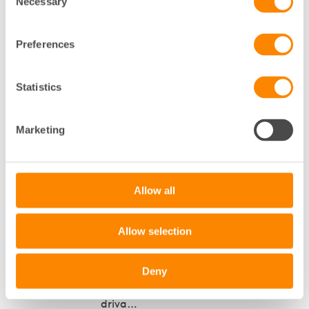
Necessary
Selection
2026-06-22
Till minne av Anders G Johansson
Med stor sorg har vi mottagit
Preferences
beskedet att vår kollega och
…
Statistics
2026-06-15
Gemensam standard behövs för
Marketing
komponenter i digitala
fastighetssystem
Digitala fastighetssystem innehåller
olika komponenter och det saknas
…
Allow all
2026-06-12
Analys: Fjärrvärmebolag med
Allow selection
hög skuldsättningar driver upp
värmepriserna
Deny
Hög skuldsättning i delar av
fjärrvärmesektorn riskerar att
driva
…