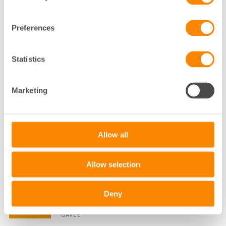
STADSUTVECKLINGS- OCH SAMHÄLLSSTRATEG
FASTIGHETSÄGARNA SYD
MALMÖ
Preferences
040-35 01 92
Statistics
Klicka för att visa e-post
ANNA-KARIN ELFVERSON
Marketing
KOMMUNIKATÖR
MALMÖ
Allow all
040-35 01 77
Klicka för att visa e-post
Allow selection
ANNA-LENA MALM LARSSON
Deny
HYRESADMINISTRATÖR
GÄVLE