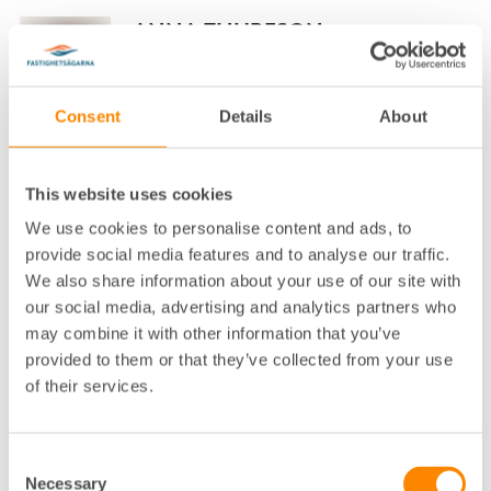
ANNA THURESON
NÄRINGSPOLITISK EXPERT FASTIGHETSÄGARNA
SVERIGE
Consent
Details
About
STOCKHOLM, DROTTNINGGATAN
08-613 57 27
This website uses cookies
Klicka för att visa e-post
We use cookies to personalise content and ads, to
ANNA WAXIN
provide social media features and to analyse our traffic.
We also share information about your use of our site with
VD FASTIGHETSÄGARNA STOCKHOLM OCH
our social media, advertising and analytics partners who
FASTIGHETSÄGARNA SERVICE STOCKHOLM
STOCKHOLM, ALSTRÖMERGATAN
may combine it with other information that you’ve
provided to them or that they’ve collected from your use
08-617 75 00
of their services.
Klicka för att visa e-post
ANNA WIKING
Consent
Necessary
Selection