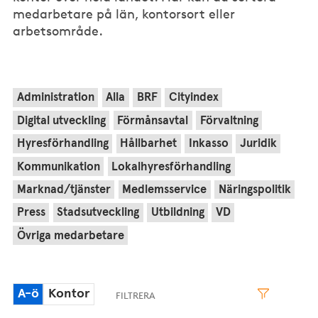
medarbetare på län, kontorsort eller
arbetsområde.
Administration
Alla
BRF
Cityindex
Digital utveckling
Förmånsavtal
Förvaltning
Hyresförhandling
Hållbarhet
Inkasso
Juridik
Kommunikation
Lokalhyresförhandling
Marknad/tjänster
Medlemsservice
Näringspolitik
Press
Stadsutveckling
Utbildning
VD
Övriga medarbetare
A-ö
Kontor