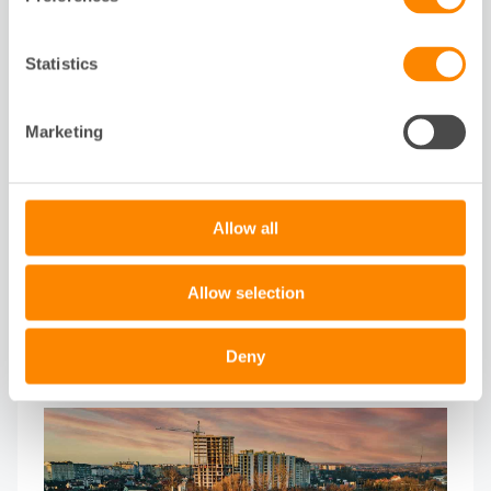
Egenkontrollsystem
Statistics
Som medlem får du förmånligt pris på vårt
webbaserade egenkontrollsystem. Verktyget
Marketing
innehåller alla funktioner du behöver för att
tillgodose myndigheternas krav på egenkontroll
och hjälper dig att hålla koll på rutiner och
dokumentation.
Allow all
Allow selection
Gör intresseanmälan
Deny