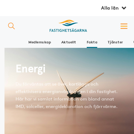
Alla län
Medlemskap
Aktuellt
Fakta
Tjänster
Energi
Du förväntas att se över, kartlägga och
effektivisera energianvändningen i din fastighet.
Här har vi samlat information om bland annat
IMD, solceller, energideklaration och fjärrvärme.