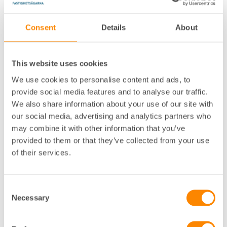
ofta är på väldigt oförmånliga villkor.
Consent
Details
About
När detta sedan upptäcks och påpekas kan
elhandlaren hota med krav på brytavgift/lösenavgift
om man byter elleverantör, vilket kan göra
This website uses cookies
situationen olustig och svårhanterlig för den som
drabbats.
We use cookies to personalise content and ads, to
provide social media features and to analyse our traffic.
Här kommer ett par handfasta råd:
We also share information about your use of our site with
our social media, advertising and analytics partners who
Gör en bedömning om avtalet är giltigt, genom att
may combine it with other information that you’ve
bland annat överväga om det påstådda avtalet
provided to them or that they’ve collected from your use
ingåtts av en behörig företrädare, eller om det
of their services.
verkligen lämnats en klar och tydlig accept på
avtalet. Det är elhandlaren som har bevisbördan
för att ett avtal ingått. Om ni anser att avtalet är
Consent
Necessary
ogiltigt, bestrid avtalets giltighet direkt till
Selection
elhandlaren.