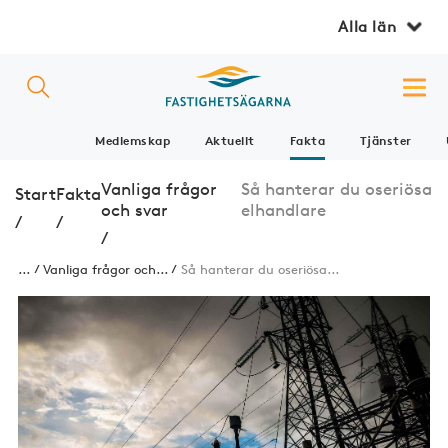
Alla län
Medlemskap
Aktuellt
Fakta
Tjänster
Vanliga frågor
Så hanterar du oseriösa
Start
Fakta
och svar
elhandlare
/
/
/
...
Vanliga frågor och...
Så hanterar du oseriösa...