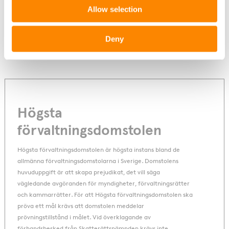
anledning av att antal avvisade mål från nämnden
Allow selection
ökat stort.
*
Sögård fastigheter, HFD 2021 not. 26
Deny
Högsta
förvaltningsdomstolen
Högsta förvaltningsdomstolen är högsta instans bland de
allmänna förvaltningsdomstolarna i Sverige. Domstolens
huvuduppgift är att skapa prejudikat, det vill säga
vägledande avgöranden för myndigheter, förvaltningsrätter
och kammarrätter. För att Högsta förvaltningsdomstolen ska
pröva ett mål krävs att domstolen meddelar
prövningstillstånd i målet. Vid överklagande av
förhandsbesked från Skatterättsnämnden krävs inte