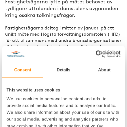
Fastighetsägarna lyfte på mötet behovet av
tydligare uttalanden i domstolens avgöranden
kring osäkra tolkningsfrågor.
Fastighetsägarna deltog i mitten av januari på ett
unikt möte med Högsta förvaltningsdomstolen (HFD)
för att tillsammans med andra branschorganisationer
diskutera hur domstolen tar fram vägledande
rättspraxis, så kallade prejudikat, samt de områden
där det finns behov av mer bindande rättspraxis för
att öka rättssäkerheten.
Consent
Details
About
– HFD:s initiativ var unikt eftersom domstolen
traditionellt värnar sitt oberoende starkt. Domstolen
fick konkreta förslag på områden där mera praxis
This website uses cookies
behövs och även uppmaningar att vidga sina vyer
We use cookies to personalise content and ads, to
med omvärldsbevakning både i Sverige och
provide social media features and to analyse our traffic.
internationellt. Bland annat diskuterades domstolens
We also share information about your use of our site with
kontakt med skattedomare i andra länder och att
our social media, advertising and analytics partners who
man i andra länder i ökad utsträckning översätter
may combine it with other information that you’ve