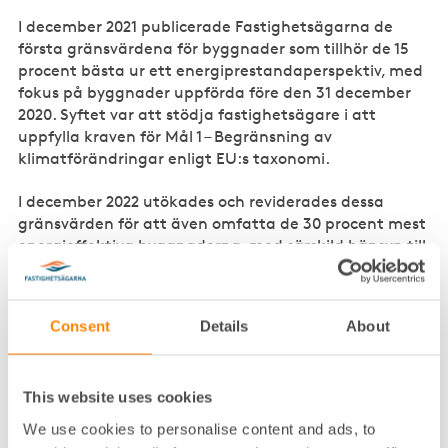
I december 2021 publicerade Fastighetsägarna de
första gränsvärdena för byggnader som tillhör de 15
procent bästa ur ett energiprestandaperspektiv, med
fokus på byggnader uppförda före den 31 december
2020. Syftet var att stödja fastighetsägare i att
uppfylla kraven för Mål 1 – Begränsning av
klimatförändringar enligt EU:s taxonomi.
I december 2022 utökades och reviderades dessa
gränsvärden för att även omfatta de 30 procent mest
energieffektiva byggnaderna, med särskild hänsyn till
Mål 2 – Anpassning till klimatförändringar.
Revideringen baserades på aktuella data från
energideklarationsregistret, vilket visade en generell
Consent
Details
About
förbättring av byggnaders energiprestanda, även om
vissa kategorier utvecklats i motsatt riktning.
Fastighetsägarna har nu i samråd med vårt
This website uses cookies
Hållbarhetsråd beslutat att dessa gränsvärden ska
We use cookies to personalise content and ads, to
fortsätta att fungera som vägledning tills Sverige och