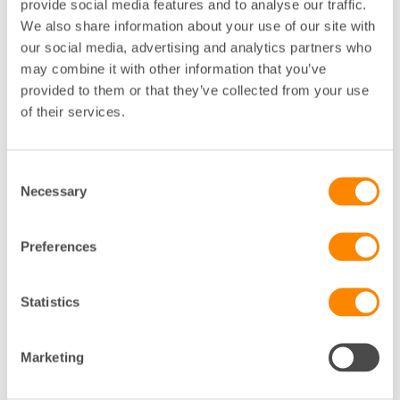
provide social media features and to analyse our traffic.
Boverket
implementerar det reviderade direktivet om
We also share information about your use of our site with
byggnaders energiprestanda (EPBD). Beslutet
our social media, advertising and analytics partners who
säkerställer kontinuitet och tydlighet för
may combine it with other information that you’ve
fastighetsägare under övergångsperioden och ger
provided to them or that they’ve collected from your use
branschen en stabil grund att agera utifrån.
of their services.
Rikard Silverfur, chef för utveckling och hållbarhet hos
Fastighetsägarna, betonar vikten av att
tillhandahålla dessa riktlinjer:
Consent
Necessary
Selection
– Vi erbjuder fastighetsägare tydliga gränsvärden som
stöd i deras hållbarhetsarbete. Fram till att
Preferences
myndigheterna klargör de ändrade energireglerna för
byggnader är detta en nödvändig insats vi gör för att
säkerställa att fastighetssektorn kan bidra till EU:s
Statistics
hållbarhetsmål enligt taxonomin.
Marketing