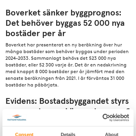
Boverket sänker byggprognos:
Det behöver byggas 52 000 nya
bostäder per år
Boverket har presenterat en ny beräkning över hur
många bostäder som behöver byggas under perioden
2024-2033. Sammanlagt behövs det 523 000 nya
bostäder, eller 52 300 varje år. Det är en nedskrivning
med knappt 8 000 bostäder per år jämfört med den
senaste beräkningen från 2021. I år förväntas 31 000
bostäder ha påbörjats.
Evidens: Bostadsbyggandet styrs
mer av ekonomi än av demografi
En ny rapport visar att ekonomiska faktorer, som
hushållens köpkraft, räntenivåer och byggkostnader,
Consent
Details
About