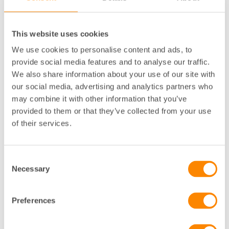
har större betydelse för bostadsbyggandet än
befolkningstillväxten.
This website uses cookies
Myndigheter pekar ut 180
We use cookies to personalise content and ads, to
områden med
provide social media features and to analyse our traffic.
utanförskapsproblem
We also share information about your use of our site with
our social media, advertising and analytics partners who
På uppdrag av regeringen har SCB och Boverket
may combine it with other information that you’ve
tillsammans analyserat utanförskapets geografi i
provided to them or that they’ve collected from your use
Sverige. Myndigheterna har identifierat 180 områden,
of their services.
främst i och kring Stockholm, Göteborg och Malmö,
med flera stora utmaningar som kan kopplas till
utanförskap.
Consent
Necessary
Selection
Ny forskning: Billiga
hyresbostäder underutnyttjas i
Preferences
Sverige