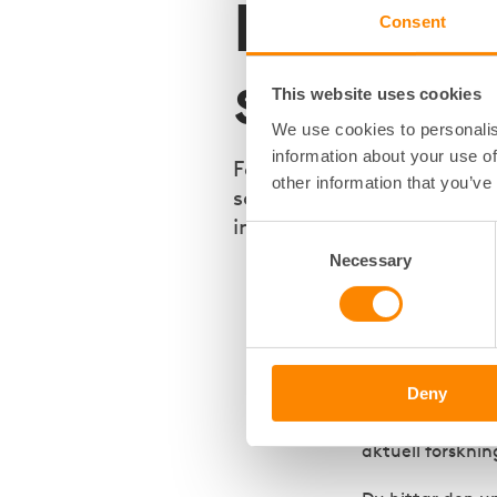
Ny versio
Consent
social hå
This website uses cookies
We use cookies to personalis
information about your use of
Fastighetsägarna har nu 
other information that you’ve
social hållbarhet – ett pra
inkluderande och hållbar
Consent
Necessary
Selection
Den nya version
som underlättar
fastighetsförva
trygghetsskapan
erfarna aktörer.
Deny
Uppdateringen b
aktuell forskni