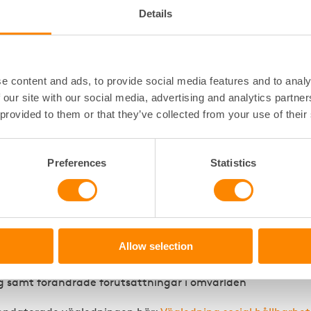
n av vår vägledni
Details
llbarhet lansera
e content and ads, to provide social media features and to analy
 our site with our social media, advertising and analytics partn
tagit fram en uppdaterad version av vår vägledn
 provided to them or that they’ve collected from your use of their
ktiskt stöd för fastighetsägare som vill skapa til
a boendemiljöer.
Preferences
Statistics
en av vägledningen innehåller konkreta exempel, verktyg o
 arbetet med att integrera social hållbarhet i det dagliga
ltandet. Med utgångspunkt i boendes delaktighet, samver
de insatser, erbjuder materialet stöd till såväl nybörjare 
Allow selection
ygger på erfarenheter från användare av den tidigare ver
ng samt förändrade förutsättningar i omvärlden