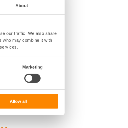
ng i
About
d
se our traffic. We also share
ers who may combine it with
ing i
 services.
l trygga,
Marketing
ch mallar
kan och
som mer
Allow all
sionen,