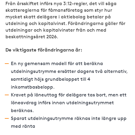
Från årsskiftet införs nya 3:12-regler, det vill säga
skattereglerna för fåmansföretag som styr hur
mycket skatt delägare i aktiebolag betalar på
utdelning och kapitalvinst. Förändringarna gäller för
utdelningar och kapitalvinster från och med
beskattningsåret 2026.
De viktigaste förändringarna är:
En ny gemensam modell f
ör att beräkna
utdelningsutrymme
ersätter dagens två alternativ,
samtidigt höjs grundbeloppet till 4
inkomstbasbelopp.
Kravet p
å löneuttag för delägare tas bort, men ett
löneavdrag införs innan
utdelningsutrymmet
beräknas.
Sparat
utdelningsutrymme
r
äknas inte längre upp
med ränta