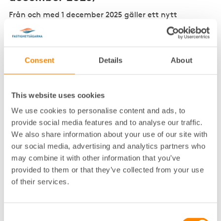
Från och med 1 december 2025 gäller ett nytt
regelverk för bygglov. Förändringarna innebär att fler
åtgärder kan utföras utan krav på bygglov. För
fastighetsägare och bostadsrättsföreningar är de
mest betydande förändringarna:
Consent
Details
About
Tillbyggnader upp till 30 kvadratmeter f
år uppföras
för alla typer av byggnader, även flerbostadshus,
This website uses cookies
utan krav på bygglov. Tillbyggnadsytan kan
We use cookies to personalise content and ads, to
fördelas på flera olika tillbyggnader så länge den
provide social media features and to analyse our traffic.
totala tillbyggnaden inte är större än 30
We also share information about your use of our site with
kvadratmeter.
our social media, advertising and analytics partners who
Bygglov f
ör inredande av vind till bostad i ett
may combine it with other information that you’ve
bostadshus får ges även om det strider mot förbud
provided to them or that they’ve collected from your use
of their services.
att inreda vind i detaljplan.
Läs mer på:
regeringen
Consent