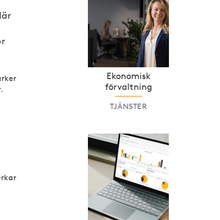
När
ör
Ekonomisk
ärker
förvaltning
.
TJÄNSTER
erkar