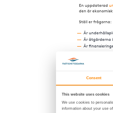
En uppdaterad
u
den är ekonomisk
Ställ er frågorna:
Är underhålls
Är åtgärderna 
Är finansiering
När teknisk och 
överraskningar.
Så hjälper vi er med underhållsplan och
Consent
ekonomi
This website uses cookies
Vi samordnar tekn
We use cookies to personalis
underhållsplan, b
information about your use of