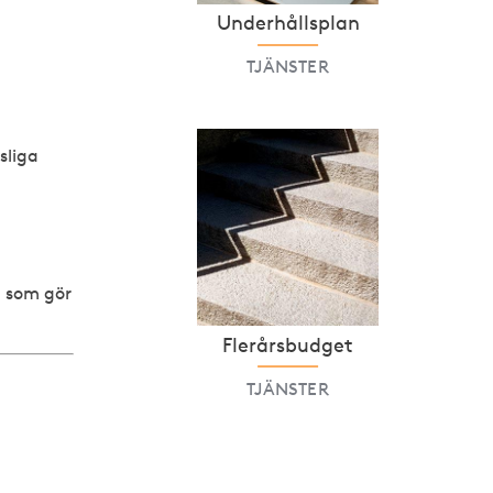
Underhålls­plan
TJÄNSTER
sliga
g som gör
Flerårsbudget
TJÄNSTER