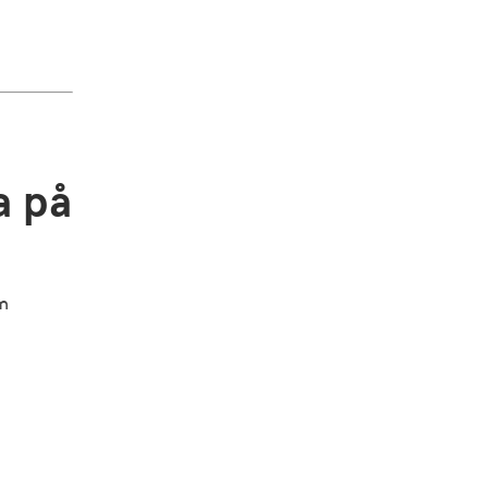
a på
om