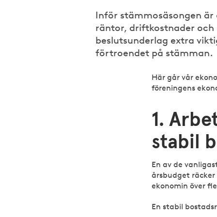
Inför stämmosäsongen är de
räntor, driftkostnader och 
beslutsunderlag extra vikt
förtroendet på stämman.
Här går vår ekon
föreningens ekono
1. Arbe
stabil 
En av de vanligas
årsbudget räcker 
ekonomin över fle
En stabil bostads