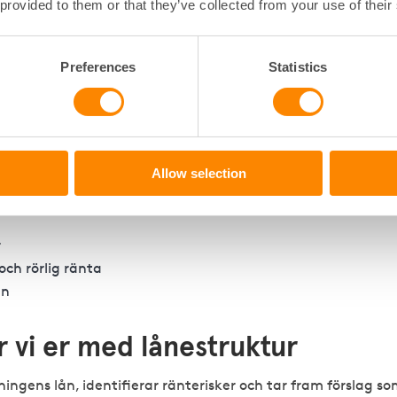
 provided to them or that they’ve collected from your use of their
ver lånestruktur och
Preferences
Statistics
sk i god tid
 är avgörande för en långsiktigt stabil brf-ekonomi. Många
ar handlingsutrymme genom att agera för sent.
Allow selection
r
och rörlig ränta
an
er vi er med lånestruktur
ningens lån, identifierar ränterisker och tar fram förslag so