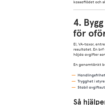
kassaflödet och s
4. Bygg
för of
El, VA-taxor, en
resultatet. En brf
höjda avgifter som
En genomtänkt bu
Handlingsfrihe
Trygghet i sty
Stabil avgiftsut
Så hjälp