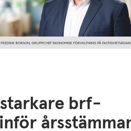
FREDRIK BORSON, GRUPPCHEF EKONOMISK FÖRVALTNING PÅ FASTIGHETSÄGAR
l starkare brf-
inför årsstämma