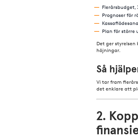
Flerårsbudget, 3
Prognoser för 
Kassaflödesana
Plan för större
Det ger styrelsen 
höjningar.
Så hjälp
Vi tar fram flerå
det enklare att pl
2. Kopp
finansi