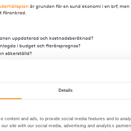
nderhållsplan
är grunden för en sund ekonomi i en brf, men
t förankrad.
planen uppdaterad och kostnadsberäknad?
inlagda i budget och flerårsprognos?
en säkerställd?
ekonomisk planering samordnas minskar risken för obehagli
Details
isk förvaltning, projektledning och ekonomisk analys så at
e content and ads, to provide social media features and to analy
udget och finansiering hänger ihop i praktiken.
 our site with our social media, advertising and analytics partn