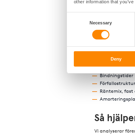
other information that you’ve
3. Se ö
Consent
Necessary
Selection
ränteri
Rätt lånestruktur
föreningar förlor
Deny
Gå igenom:
Bindningstider
Förfallostruktu
Räntemix, fast 
Amorteringspl
Så hjälp
Vi analyserar före