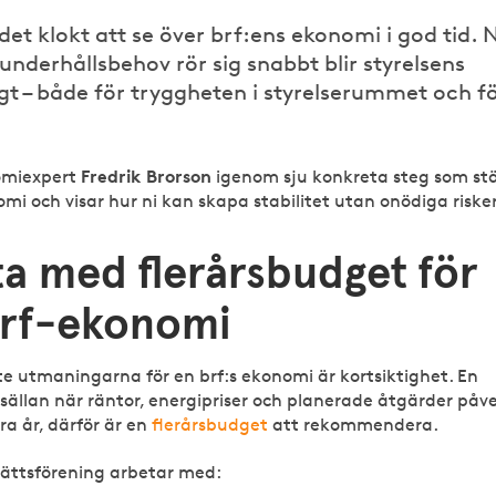
t klokt att se över brf:ens ekonomi i god tid. 
underhållsbehov rör sig snabbt blir styrelsens
igt – både för tryggheten i styrelserummet och f
Fredrik Brorson
omiexpert
igenom sju konkreta steg som st
mi och visar hur ni kan skapa stabilitet utan onödiga risker
ta med flerårsbudget för
brf-ekonomi
te utmaningarna för en brf:s ekonomi är kortsiktighet. En
sällan när räntor, energipriser och planerade åtgärder påv
ra år, därför är en
flerårsbudget
att rekommendera.
rättsförening arbetar med: