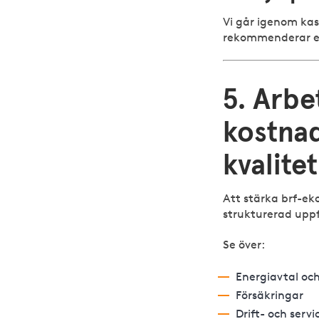
Vi går igenom ka
rekommenderar en 
5. Arbe
kostnad
kvalitet
Att stärka brf-ek
strukturerad uppf
Se över:
Energiavtal oc
Försäkringar
Drift- och serv