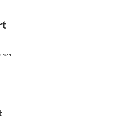
rt
ta med
t