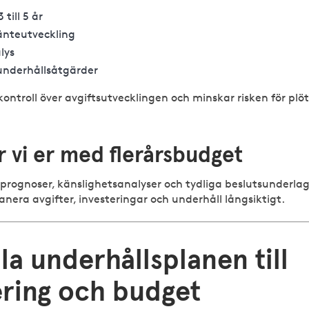
 till 5 år
ränteutveckling
lys
 underhållsåtgärder
kontroll över avgiftsutvecklingen och minskar risken för plöt
er vi er med flerårsbudget
rsprognoser, känslighetsanalyser och tydliga beslutsunderla
anera avgifter, investeringar och underhåll långsiktigt.
la underhållsplanen till
ering och budget