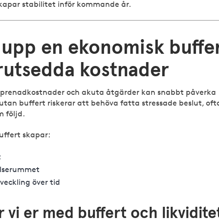
kapar stabilitet inför kommande år.
 upp en ekonomisk buffe
örutsedda kostnader
treprenadkostnader och akuta åtgärder kan snabbt påverka
 utan buffert riskerar att behöva fatta stressade beslut, of
 följd.
ffert skapar:
t
relserummet
veckling över tid
er vi er med buffert och likvidite