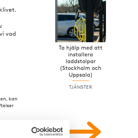
livet.
u
vi vad
Ta hjälp med att
installera
laddstolpar
(Stockholm och
Uppsala)
TJÄNSTER
ten, kan
ftelser
v
har