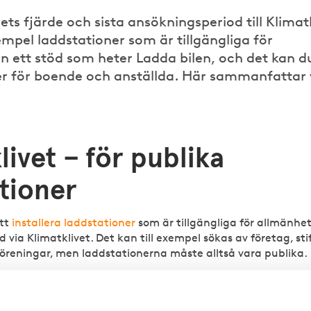
s fjärde och sista ansökningsperiod till Klimatk
xempel laddstationer som är tillgängliga för
n ett stöd som heter Ladda bilen, och det kan d
er för boende och anställda. Här sammanfattar 
livet – för publika
tioner
att
installera laddstationer
som är tillgängliga för allmänhe
via Klimatklivet. Det kan till exempel sökas av företag, sti
öreningar, men laddstationerna måste alltså vara publika.
det om du redan har påbörjat eller slutfört installationen a
t räknas dock inte som att du har påbörjat arbetet om du 