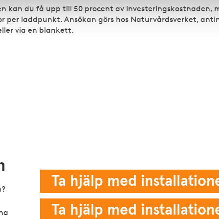
 kan du få upp till 50 procent av investeringskostnaden,
or per laddpunkt. Ansökan görs hos Naturvårdsverket, ant
ller via en blankett.
n
Ta hjälp med installatio
a?
Ta hjälp med installation
rna