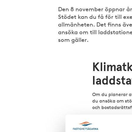
Den 8 november öppnar året
Stödet kan du få för till e
allmänheten. Det finns äve
ansöka om till laddstation
som gäller.
Klimatk
laddsta
Om du planerar 
du ansöka om stöd 
och bostadsrättsf
Du kan inte få stö
laddstationer. De