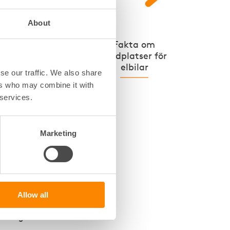
About
stnaden
sista
Fakta om
laddplatser för
elbilar
se our traffic. We also share
ers who may combine it with
 services.
sakligen
Marketing
vanligen
öretag
et enligt
, tillåter
Allow all
öker. Då
färdig.