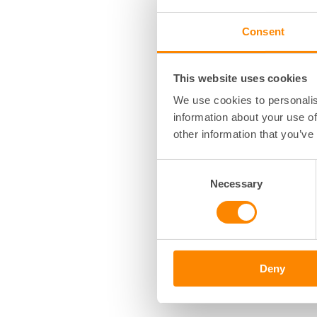
genomfört en förs
Consent
När det gäller la
via Klimatklivet. 
ansökningsperiod
This website uses cookies
We use cookies to personalis
Ladda b
information about your use of
other information that you’ve
anställ
Consent
Stödet Ladda bilen
Necessary
Selection
kommer att använd
söks av bostadsrä
med garage eller p
Du kan inte få st
lag, annan författn
Deny
Ladda bilen-stöde
måste du dock ski