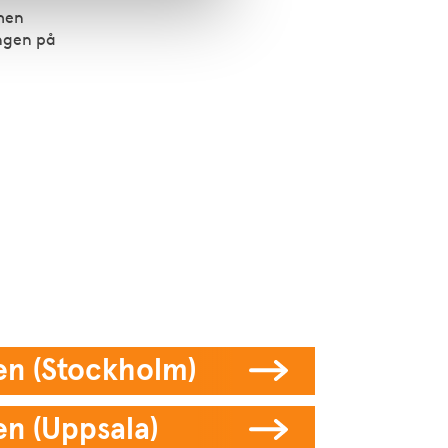
 men
ingen på
nen (Stockholm)
en (Uppsala)