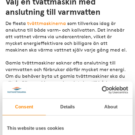
Välj en tvättmaskin med
anslutning till varmvatten
De flesta
tvättmaskinerna
som tillverkas idag är
anslutna till både varm- och kallvatten. Det innebär
att vattnet värms via undercentralen, vilket är
mycket energieffektivare och billigare än att
maskinen ska värma vattnet själv varje gång med el.
Gamla tvättmaskiner saknar ofta anslutning till
varmvatten och förbrukar därför mycket mer energi.
Om du behöver byta ut gamla tvättmaskiner ska du
alltså välja maskiner med anslutning till både varm-
och kallvatten.
Torka med värmepumpsteknik
Consent
Details
About
Nyckeln till att energieffektivisera torkutrustningen
är att välja maskiner med värmepumpsteknik istället
This website uses cookies
för frånluftsteknik. Torktumlare och torkskåp med