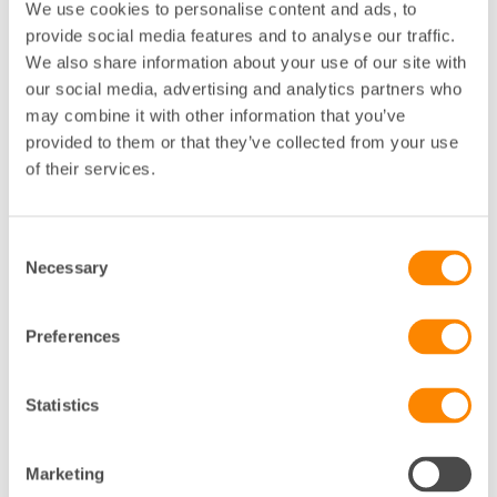
värmepump avfuktar luften och återanvänder
We use cookies to personalise content and ads, to
värmen gång på gång, i ett kretslopp. Med
provide social media features and to analyse our traffic.
frånluftsteknik värms luften istället upp en enda
We also share information about your use of our site with
gång och skickas sedan direkt ut.
our social media, advertising and analytics partners who
may combine it with other information that you’ve
Maskiner med värmepumpsteknik kräver kontinuerlig
provided to them or that they’ve collected from your use
tillsyn för att fungera optimalt. Därför bör du räkna
of their services.
med att låta din servicepartner underhålla
maskinparken en eller två gånger om året.
Consent
Se över belysningen
Necessary
Selection
Även belysningen påverkar tvättstugans totala
energiförbrukning. LED-lampor använder ungefär 20
Preferences
procent av energin som en glödlampa kräver.
Dessutom håller LED-lampor mycket längre.
Besparingen ökar ytterligare om du väljer armaturer
Statistics
som är närvarostyrda, så att lamporna inte står på
när tvättstugan är tom.
Marketing