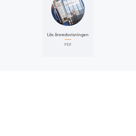
Läs års­redovisningen
PDF