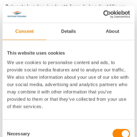
Bolagets kunder visade att även de kunde ställa om
snabbt, och digitala anbudspresentationer blev det
normala under andra halvan av året.
Fastighetsägarna Service lyckades vinna flera
Consent
Details
About
uppdrag för totalförvaltning, däribland Stockholms
största bostadsrättsförening Brf Kungsklippan.
This website uses cookies
Försäljningsvolymen av nya årsavtal slog rekord och
ökade med 40 procent från föregående år, medan
We use cookies to personalise content and ads, to
nettotillväxten för avtalsvolym ökade än mer och
provide social media features and to analyse our traffic.
hamnade på 79 procent.
We also share information about your use of our site with
our social media, advertising and analytics partners who
Bolaget slog även rekord i total tillväxt, som hamnade
may combine it with other information that you’ve
på 10 procent, samtidigt som bolaget levererade det
provided to them or that they’ve collected from your use
högsta rörelseresultatet någonsin.
of their services.
36 procent av bolagets
förvaltningskunder är
Consent
Necessary
Selection