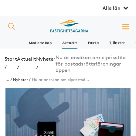
Alla län
Medlemskap
Aktuellt
Fakta
Tjänster
Nu är ansökan om elprisstöd
Start
Aktuellt
Nyheter
för bostadsrättsföreningar
/
/
/
öppen
...
Nyheter
Nu är ansökan om elprisstöd...