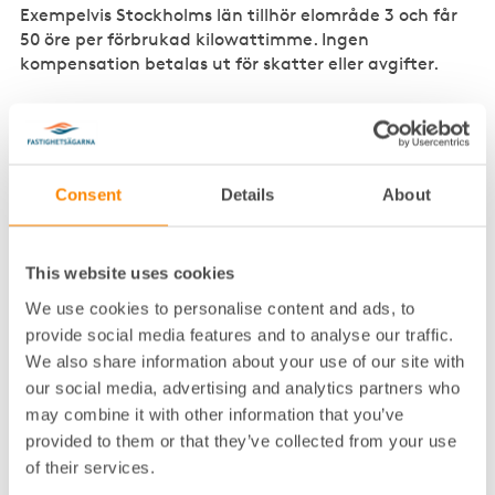
Exempelvis Stockholms län tillhör elområde 3 och får
50 öre per förbrukad kilowattimme. Ingen
kompensation betalas ut för skatter eller avgifter.
Hur betalas elstödet ut till
bostadsrättsföreningar, näringsidkare
och juridiska personer?
Consent
Details
About
Skatteverket betalar ut pengarna genom att sätta in
dem på företagets skattekonto. Tänk på att göra det
här innan du söker elstöd:
This website uses cookies
We use cookies to personalise content and ads, to
Se till att företaget har ett mottagarkonto
provide social media features and to analyse our traffic.
registrerat hos Skatteverket. Du registrerar konto i
We also share information about your use of our site with
e-tjänsten Skattekonto.
our social media, advertising and analytics partners who
Begär en utbetalningsspärr om du vill behålla
may combine it with other information that you’ve
elstödet på skattekontot. Även detta görs i e-
provided to them or that they’ve collected from your use
tjänsten Skattekonto.
of their services.