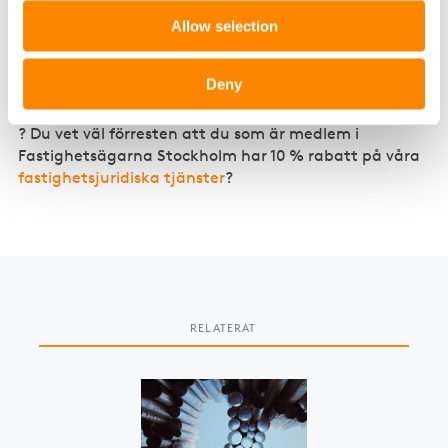
lokalhyresgästen ha rätt att säga upp hyresavtalet i
förtid.
Allow selection
Är du i behov av
Deny
fastighetsjuridisk konsultation vid ert nästa
byggprojekt
? Du vet väl förresten att du som är medlem i
Fastighetsägarna Stockholm har 10 % rabatt på våra
fastighetsjuridiska tjänster
?
RELATERAT
Slide 1 of 4