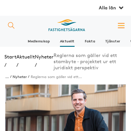
Alla län
Medlemskap
Aktuellt
Fakta
Tjänster
Reglerna som gäller vid ett
Start
Aktuellt
Nyheter
stambyte – projektet ur ett
/
/
/
juridiskt perspektiv
...
Nyheter
Reglerna som gäller vid ett...