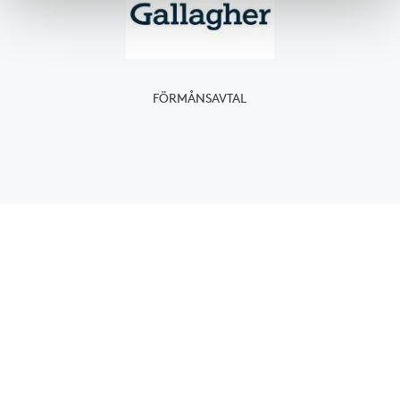
FÖRMÅNS­AVTAL