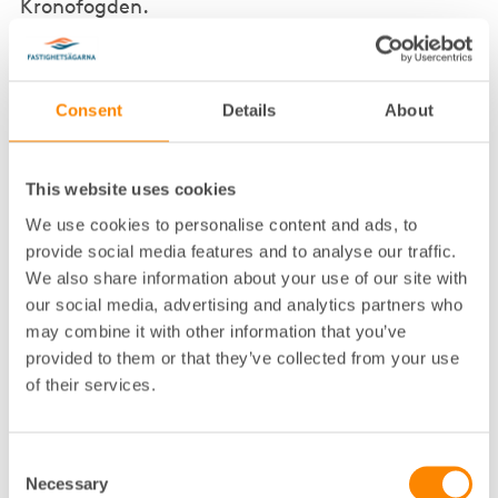
Kronofogden.
Det innebär att man som fastighetsägare kan få
hjälp med kostnaden för ett ombud ur försäkringen
vid exempelvis en tvist om uppsägning av
Consent
Details
About
bostadshyresgäst i hyresnämnd eller när en
bostadshyresgäst inte vill flytta ut trots
lagakraftvunnen dom, ett avhysningsförfarande hos
This website uses cookies
Kronofogden. Rättsskyddet omfattar nu även
We use cookies to personalise content and ads, to
ombudskostnader för de årliga kollektiva
hyresförhandlingarna med Hyresgästföreningen om
provide social media features and to analyse our traffic.
parterna begär att hyresnämnden utser en särskild
We also share information about your use of our site with
skiljeman. Försäkringen omfattar dock inte
our social media, advertising and analytics partners who
skiljemannens arvode.
may combine it with other information that you’ve
provided to them or that they’ve collected from your use
– Detta är mycket positivt och kan göra stor skillnad
of their services.
för den fastighetsägare som behöver driva en
hyresrättslig tvist, då de flesta tvister inom en
fastighetsförvaltning sker i hyresnämnd.
Consent
Rättsskyddet innebär att försäkringen, efter självrisk,
Necessary
Selection
ersätter dina kostnader för att anlita våra jurister,