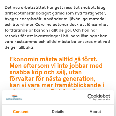
Det nya arbetssättet har gett resultat snabbt. Idag
driftsoptimerar bolaget gamla som nya fastigheter,
bygger energisnålt, använder miljövänliga material
och återvinner. Caroline betonar dock att lönsamhet
fortfarande är kärnan i allt de gör. Och hon har
respekt för att investeringar i hållbara lösningar kan
vara kostsamma och alltid måste balanseras mot vad
de ger tillbaka:
Ekonomin måste alltid gå först.
Men eftersom vi inte jobbar med
snabba köp och sälj, utan
förvaltar för nästa generation,
kan vi vara mer framåtblickande i
våra analyser. Det är så en
samhällsbyggare behöver tänka.
– Ekonomin måste alltid gå först. Men eftersom vi inte
Consent
Details
About