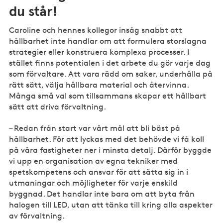
du står!
Caroline och hennes kollegor insåg snabbt att
hållbarhet inte handlar om att formulera storslagna
strategier eller konstruera komplexa processer. I
stället finns potentialen i det arbete du gör varje dag
som förvaltare. Att vara rädd om saker, underhålla på
rätt sätt, välja hållbara material och återvinna.
Många små val som tillsammans skapar ett hållbart
sätt att driva förvaltning.
– Redan från start var vårt mål att bli bäst på
hållbarhet. För att lyckas med det behövde vi få koll
på våra fastigheter ner i minsta detalj. Därför byggde
vi upp en organisation av egna tekniker med
spetskompetens och ansvar för att sätta sig in i
utmaningar och möjligheter för varje enskild
byggnad. Det handlar inte bara om att byta från
halogen till LED, utan att tänka till kring alla aspekter
av förvaltning.