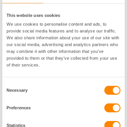
jobbar med snabba köp och sälj, utan förvaltar för
nästa generation, kan vi vara mer framåtblickande i
våra analyser. Det är så en samhällsbyggare behöver
This website uses cookies
tänka.
We use cookies to personalise content and ads, to
provide social media features and to analyse our traffic.
En andra chans för människor
We also share information about your use of our site with
och prylar
our social media, advertising and analytics partners who
may combine it with other information that you’ve
Att vara samhällsbyggare innebär också att du som
provided to them or that they’ve collected from your use
bolag ibland måste lyfta blicken och se utmaningarna
of their services.
bortom din kärnverk­samhet. På LW Fastigheter pratar
man om grön hållbarhet, ekonomisk hållbarhet och
social hållbarhet. Men går det att kombinera socialt
Consent
engagemang med minskad miljöpåverkan och ökad
Necessary
Selection
lönsamhet? Jo, kalkylen är faktiskt ganska enkel att
göra. Återigen handlar det om att ha det långa
perspektivet för att förstå den reella vinsten menar
Preferences
Caroline:
– När du fattar hur en räkneskola för barn i utsatta
Statistics