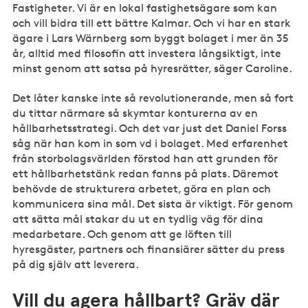
Fastigheter. Vi är en lokal fastighetsägare som kan
och vill bidra till ett bättre Kalmar. Och vi har en stark
ägare i Lars Wärnberg som byggt bolaget i mer än 35
år, alltid med filosofin att investera långsiktigt, inte
minst genom att satsa på hyresrätter, säger Caroline.
Det låter kanske inte så revolutionerande, men så fort
du tittar närmare så skymtar konturerna av en
hållbarhetsstrategi. Och det var just det Daniel Forss
såg när han kom in som vd i bolaget. Med erfarenhet
från storbolagsvärlden förstod han att grunden för
ett hållbarhetstänk redan fanns på plats. Däremot
behövde de strukturera arbetet, göra en plan och
kommunicera sina mål. Det sista är viktigt. För genom
att sätta mål stakar du ut en tydlig väg för dina
medarbetare. Och genom att ge löften till
hyresgäster, partners och finansiärer sätter du press
på dig själv att leverera.
Vill du agera hållbart? Gräv där