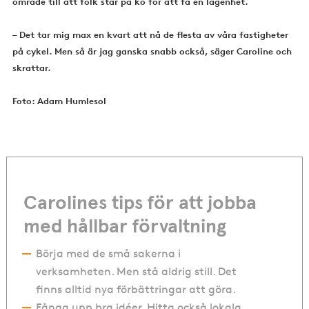
område till att folk står på kö för att få en lägenhet.
– Det tar mig max en kvart att nå de flesta av våra fastigheter
på cykel. Men så är jag ganska snabb också, säger Caroline och
skrattar.
Foto: Adam Humlesol
Carolines tips för att jobba
med hållbar förvaltning
Börja med de små sakerna i
verksamheten. Men stå aldrig still. Det
finns alltid nya förbättringar att göra.
Fånga upp bra idéer. Hitta också lokala