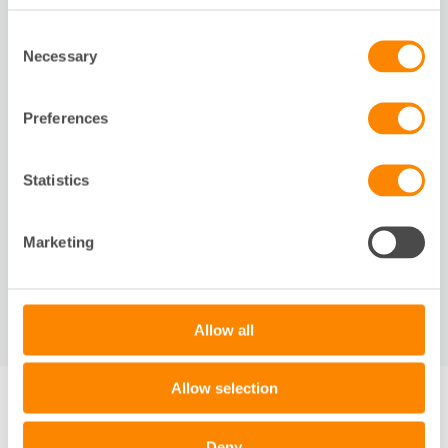
RELATERAT
Consent
Necessary
Selection
Slide 1 of 1
DOKUMENT
Preferences
Statistics
Den framtida reala
Marketing
långräntan
PDF
Allow all
Allow selection
Deny