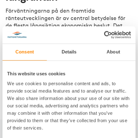
Förväntningarna på den framtida
ränteutvecklingen är av central betydelse för
de flesta långsiktiga ekonomiska beslut. Det
påverkar allt från spar- och lånebeteendet till
företagens investeringskalkyler och statens
finanser.
Consent
Details
About
Att ha en genomtänkt uppfattning om den
långsiktiga ränteutvecklingen är därför en central del
This website uses cookies
av hushålls och företags framtidsplanering. För att
bidra till den planeringen, diskuterar vi i denna
We use cookies to personalise content and ads, to
rapport utvecklingen av den 10 åriga riskfria
provide social media features and to analyse our traffic.
realräntan under den kommande tioårsperioden.
We also share information about your use of our site with
our social media, advertising and analytics partners who
may combine it with other information that you’ve
provided to them or that they’ve collected from your use
of their services.