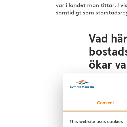
var i landet man tittar. I
samtidigt som storstadsreg
Vad hä
bostad
ökar v
I rapporten analy
större bostadsbol
landsbygdskommu
storstadsregioner
Consent
Rapporten ger en 
och konjunktur s
om utvecklingen f
This website uses cookies