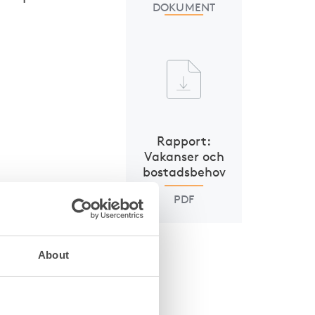
DOKUMENT
Rapport:
Vakanser och
bostadsbehov
d tio
PDF
mpande
About
 beslut
väntar