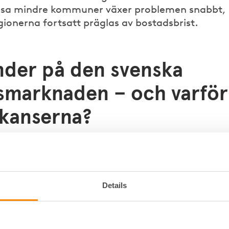
 vissa mindre kommuner växer problemen snabbt,
ionerna fortsatt präglas av bostadsbrist.
nder på den svenska
smarknaden – och varför
akanserna?
seras ny statistik från SCB och Boverket samt intervjuer me
ag. Kommunerna delas in i tre tydliga kategorier från kry
ner med demografiska utmaningar till expansiva
 där över 75 procent av framtidens bostadsbehov finns.
Details
fördjupad bild av hur demografi, arbetsmarknad, politiska
amspelar och vilka samhällsekonomiska konsekvenser som 
ortsätter.