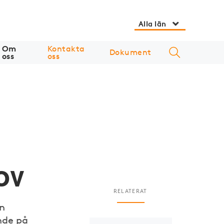
Alla län
Om
Kontakta
Dokument
oss
oss
ov
RELATERAT
en
nde på