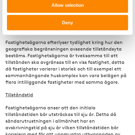
anlita en annan aktör eller etablera nätet själv.
Allow selection
Avsnitt 3 – utformning av tillstånd
Deny
Geografisk avgränsning
Fastighetsägarna efterlyser tydlighet kring hur den
geografiska begränsningen avseende tillståndsyta
bestäms. Fastighetsägarna är tveksamma till att
tillstånden ska avgränsas till en viss fastighet, detta
då fastigheter varierar i storlek och till exempel ett
sammanhängande huskomplex kan vara belägen på
flera intilliggande fastigheter med samma ägare.
Tillståndstid
Fastighetsägarna anser att den initiala
tillståndstiden bör utsträckas till sju år. Detta då
sändarutrustningen i allmänhet har en
avskrivningstid på sju år vilken tillståndstiden bör
korrelera med för att uppmuntra utbyggnaden av