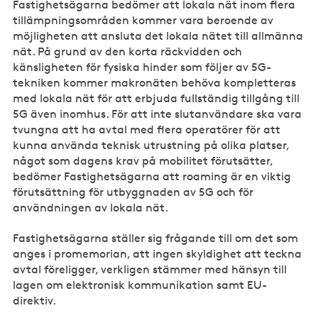
Fastighetsägarna bedömer att lokala nät inom flera
tillämpningsområden kommer vara beroende av
möjligheten att ansluta det lokala nätet till allmänna
nät. På grund av den korta räckvidden och
känsligheten för fysiska hinder som följer av 5G-
tekniken kommer makronäten behöva kompletteras
med lokala nät för att erbjuda fullständig tillgång till
5G även inomhus. För att inte slutanvändare ska vara
tvungna att ha avtal med flera operatörer för att
kunna använda teknisk utrustning på olika platser,
något som dagens krav på mobilitet förutsätter,
bedömer Fastighetsägarna att roaming är en viktig
förutsättning för utbyggnaden av 5G och för
användningen av lokala nät.
Fastighetsägarna ställer sig frågande till om det som
anges i promemorian, att ingen skyldighet att teckna
avtal föreligger, verkligen stämmer med hänsyn till
lagen om elektronisk kommunikation samt EU-
direktiv.