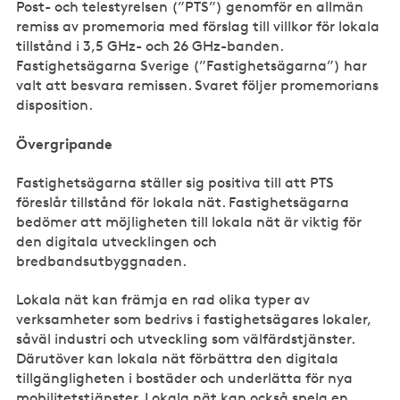
Post- och telestyrelsen (”PTS”) genomför en allmän
remiss av promemoria med förslag till villkor för lokala
tillstånd i 3,5 GHz- och 26 GHz-banden.
Fastighetsägarna Sverige (”Fastighetsägarna”) har
valt att besvara remissen. Svaret följer promemorians
disposition.
Övergripande
Fastighetsägarna ställer sig positiva till att PTS
föreslår tillstånd för lokala nät. Fastighetsägarna
bedömer att möjligheten till lokala nät är viktig för
den digitala utvecklingen och
bredbandsutbyggnaden.
Lokala nät kan främja en rad olika typer av
verksamheter som bedrivs i fastighetsägares lokaler,
såväl industri och utveckling som välfärdstjänster.
Därutöver kan lokala nät förbättra den digitala
tillgängligheten i bostäder och underlätta för nya
mobilitetstjänster. Lokala nät kan också spela en