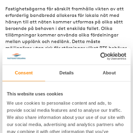
Fastighetsägarna får särskilt framhålla vikten av att
erforderlig bandbredd allokeras för lokala nät med
hänsyn till att näten kommer utformas på olika sätt
beroende på behoven i det enskilda fallet. Olika
tillämpningar kommer använda olika fördelningar
mellan upplänk och nedlänk. Detta måste
möjliggöras utan risk för störningar vilket PTS behöver
ta hänsyn till vid bedömningen av nödvändigt
frekvensomfång.
Consent
Details
About
Avsnitt 2 – tilldelningsprocess
Fastighetsägarna efterlyser en tydlighet kring
kriterierna för att erhålla tillstånd. Promemorian
This website uses cookies
innehåller inte någon tydlig beskrivning av vilka krav
We use cookies to personalise content and ads, to
som ställs på den som söker tillstånd och hur
provide social media features and to analyse our traffic.
konkurrerande ansökningar hanteras.
We also share information about your use of our site with
Fastighetsägarna utgår från att tillstånd endast
our social media, advertising and analytics partners who
kommer beviljas en aktör för en viss geografisk yta,
may combine it with other information that you’ve
även om detta inte framgår med tydlighet av