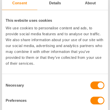
Consent
Details
About
Boverket anser att information om lovbefriade
åtgärder, som inte är anmälningspliktiga, bör kunna
behandlas i systemet genom att en förpliktelse för
This website uses cookies
fastighetsägare att lämna upplysningar införs i
We use cookies to personalise content and ads, to
lagstiftningen.
provide social media features and to analyse our traffic.
We also share information about your use of our site with
Boverket föreslår att lovärenden med flera åtgärder
ska beslutas var för sig för att fungera med ett
our social media, advertising and analytics partners who
nationellt ärendehanteringssystem.
may combine it with other information that you’ve
provided to them or that they’ve collected from your use
För att kunna mäta hur lång tid det tar att ta fram
of their services.
en detaljplan föreslår Boverket ett krav på att
kommunerna ska påbörja detaljplaneläggning
genom ett beslut.
Consent
Necessary
Selection
Fastighetsägarnas yttrande
Fastighetsägarna ser positivt på Boverkets arbete
Preferences
med att ta fram en nationell klassificeringsstruktur
för hantering av ärenden enligt plan- och bygglagen.