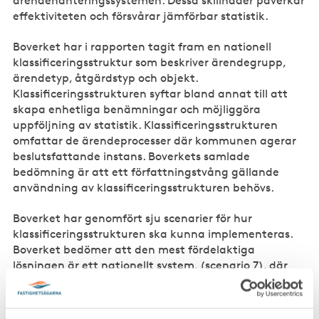
ärendehanteringssystemen. Dessa skillnader påverkar
effektiviteten och försvårar jämförbar statistik.
Boverket har i rapporten tagit fram en nationell
klassificeringsstruktur som beskriver ärendegrupp,
ärendetyp, åtgärdstyp och objekt.
Klassificeringsstrukturen syftar bland annat till att
skapa enhetliga benämningar och möjliggöra
uppföljning av statistik. Klassificeringsstrukturen
omfattar de ärendeprocesser där kommunen agerar
beslutsfattande instans. Boverkets samlade
bedömning är att ett författningstvång gällande
användning av klassificeringsstrukturen behövs.
Boverket har genomfört sju scenarier för hur
klassificeringsstrukturen ska kunna implementeras.
Boverket bedömer att den mest fördelaktiga
lösningen är ett nationellt system, (scenario 7), där
staten tar fram och tillhandahåller ett
ärendehanteringssystem och tar fram ett
författningsstöd.