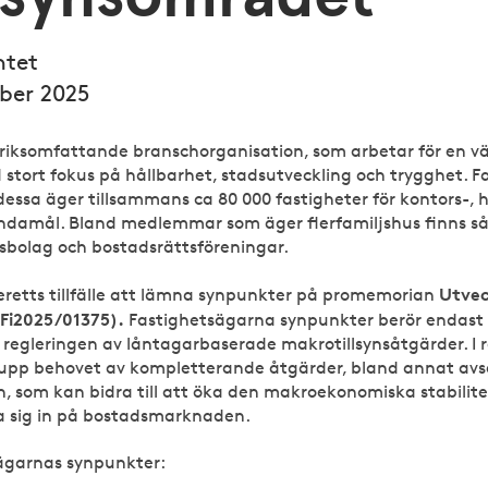
ntet
ber 2025
riksomfattande branschorganisation, som arbetar för en v
tort fokus på hållbarhet, stadsutveckling och trygghet. F
ssa äger tillsammans ca 80 000 fastigheter för kontors-, ha
ndamål. Bland medlemmar som äger flerfamiljshus finns så
olag och bostadsrättsföreningar.
Utvec
retts tillfälle att lämna synpunkter på promemorian
Fi2025/01375).
Fastighetsägarna synpunkter berör endast 
egleringen av låntagarbaserade makrotillsynsåtgärder. I r
upp behovet av kompletterande åtgärder, bland annat av
 som kan bidra till att öka den makroekonomiska stabilite
ta sig in på bostadsmarknaden.
sägarnas synpunkter: