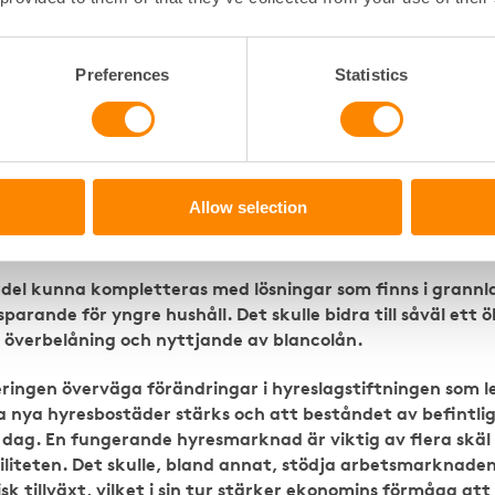
rde vid den tidpunkt då krediten lämnades. Detta ska gälla
ad.
Preferences
Statistics
yrker förslaget som innebär att bolånetaket höjs från 85 t
e. Det ger en fortsatt motiverad begränsning av risken fö
gt som förslaget minskar incitamenten för hushåll med b
skrediter med dyra krediter utan säkerhet för att köpa b
et ska leda till stigande bostadspriser och därigenom mo
Allow selection
 ta sig in på bostadsmarknaden är begränsad. Efterfrågan
 är prisdrivande i marginell utsträckning.
ördel kunna kompletteras med lösningar som finns i grannl
parande för yngre hushåll. Det skulle bidra till såväl et
r överbelåning och nyttjande av blancolån.
ingen överväga förändringar i hyreslagstiftningen som led
 nya hyresbostäder stärks och att beståndet av befintli
i dag. En fungerande hyresmarknad är viktig av flera skäl 
iteten. Det skulle, bland annat, stödja arbetsmarknade
isk tillväxt, vilket i sin tur stärker ekonomins förmåga at