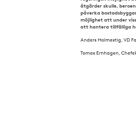
åtgärder skulle, beroen
påverka bostadsbyggand
möjlighet att under vi
att hantera tillfälliga
Anders Holmestig, VD F
Tomas Ernhagen, Chef