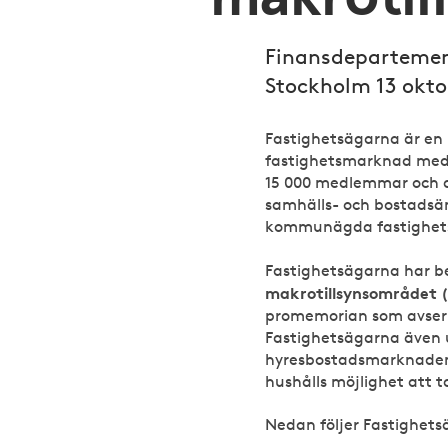
Finansdeparteme
Stockholm 13 okto
Fastighetsägarna är en 
fastighetsmarknad med s
15 000 medlemmar och de
samhälls- och bostadsä
kommunägda fastighetsb
Fastighetsägarna har be
makrotillsynsområdet (
promemorian som avser r
Fastighetsägarna även 
hyresbostadsmarknaden,
hushålls möjlighet att 
Nedan följer Fastighet