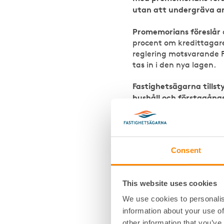
utan att undergräva a
Promemorians föreslår
procent om kredittagar
reglering motsvarande F
tas in i den nya lagen.
Fastighetsägarna tillst
hushåll och förstagång
Promemorian föreslår
a
amorteringskrav av priv
nya bostäder.
Consent
Fastighetsägarna tillst
medge undantag från am
This website uses cookies
bolånekunder ska kunna 
på orimligt hårt sätt sa
We use cookies to personalis
information about your use of
Promemorians föreslår
other information that you’ve