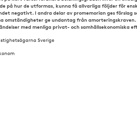
de på hur de utformas, kunna få allvarliga följder för ens
et negativt. I andra delar av promemorian ges förslag s
ssa omständigheter ge undantag från amorteringskraven. 
 händelser med menliga privat- och samhällsekonomiska ef
astighetsägarna Sverige
ekonom