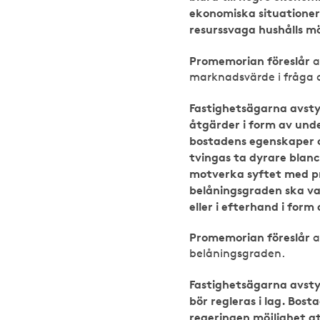
ekonomiska situationer.
resurssvaga hushålls m
Promemorian föreslår
a
marknadsvärde i fråga o
Fastighetsägarna avsty
åtgärder i form av und
bostadens egenskaper o
tvingas ta dyrare blan
motverka syftet med pr
belåningsgraden ska v
eller i efterhand i form 
Promemorian föreslår
a
belåningsgraden.
Fastighetsägarna avsty
bör regleras i lag. Bos
regeringen möjlighet a