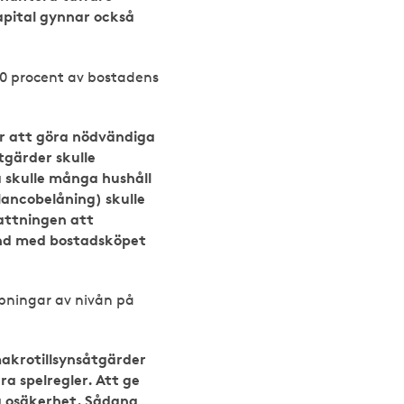
apital gynnar också
80 procent av bostadens
ör att göra nödvändiga
tgärder skulle
 skulle många hushåll
ancobelåning) skulle
attningen att
and med bostadsköpet
rpningar av nivån på
akrotillsynsåtgärder
a spelregler. Att ge
ig osäkerhet. Sådana