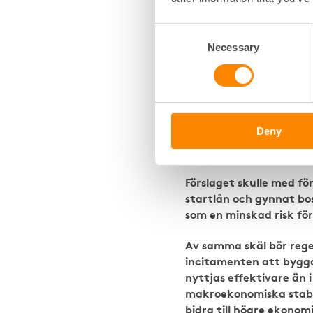
av bostadens marknadsvä
avser köp av en ny bost
Consent
Necessary
Selection
Fastighetsägarna tillst
bostadens marknadsvärd
överskuldsatta samtidi
att komplettera bostad
en höjning av bolånetak
Deny
hushålls möjlighet att
påverkas av bolånetaket
Förslaget skulle med f
startlån och gynnat bos
som en minskad risk fö
Av samma skäl bör reger
incitamenten att bygga
nyttjas effektivare än 
makroekonomiska stabil
bidra till högre ekonom