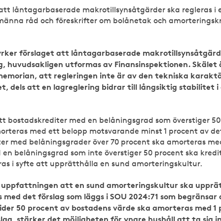
att låntagarbaserade makrotillsynsåtgärder ska regleras i 
männa råd och föreskrifter om bolånetak och amorteringskrav
yrker förslaget att låntagarbaserade makrotillsynsåtgärde
ag, huvudsakligen utformas av Finansinspektionen. Skälet ä
orian, att regleringen inte är av den tekniska karakt
t, dels att en lagreglering bidrar till långsiktig stabilitet
tt bostadskrediter med en belåningsgrad som överstiger 50
orteras med ett belopp motsvarande minst 1 procent av det
ter med belåningsgrader över 70 procent ska amorteras med
 en belåningsgrad som inte överstiger 50 procent ska kredit
as i syfte att upprätthålla en sund amorteringskultur.
 uppfattningen att en sund amorteringskultur ska upprät
s med det förslag som läggs i SOU 2024:71 som begränsar a
ider 50 procent av bostadens värde ska amorteras med 1 
ag, stärker det möjligheten för yngre hushåll att ta sig