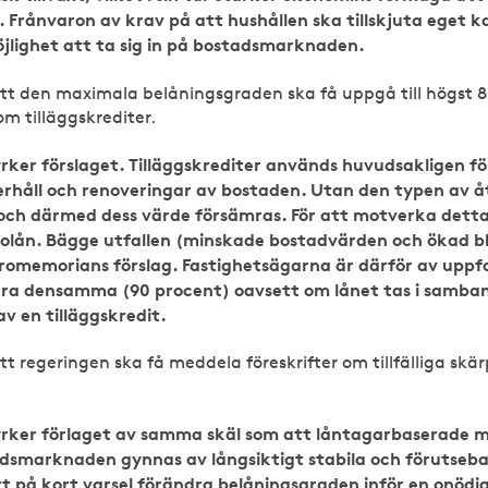
 Frånvaron av krav på att hushållen ska tillskjuta eget k
öjlighet att ta sig in på bostadsmarknaden.
tt den maximala belåningsgraden ska få uppgå till högst 
m tilläggskrediter.
rker förslaget. Tilläggskrediter används huvudsakligen f
erhåll och renoveringar av bostaden. Utan den typen av å
ch därmed dess värde försämras. För att motverka detta
colån. Bägge utfallen (minskade bostadvärden och ökad bl
omemorians förslag. Fastighetsägarna är därför av uppf
ara densamma (90 procent) oavsett om lånet tas i samb
av en tilläggskredit.
tt regeringen ska få meddela föreskrifter om tillfälliga skä
rker förlaget av samma skäl som att låntagarbaserade m
tadsmarknaden gynnas av långsiktigt stabila och förutsebar
tt på kort varsel förändra belåningsgraden inför en onöd