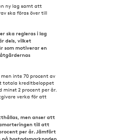
en ny lag samt att
 ska föras över till
r ska regleras i lag
r dels, vilket
är som motiverar en
 i åtgärdernas
 men inte 70 procent av
 totala kreditbeloppet
 minst 2 procent per år.
givare verka för att
thållas, men anser att
morteringen till att
procent per år. Jämfört
 in på bostadsmarknaden