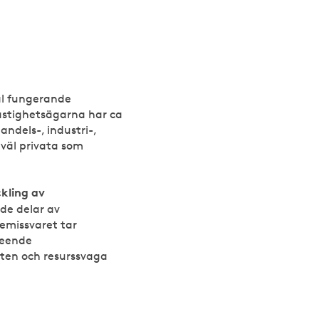
äl fungerande
astighetsägarna har ca
ndels-, industri-,
väl privata som
kling av
de delar av
emissvaret tar
seende
ten och resurssvaga