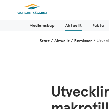
Medlemskap
Aktuellt
Fakta
Start
/
Aktuellt
/
Remisser
/
Utveck
Utveckli
makrotil