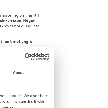
amortering om minst 1
årsinkomsten. Någon
kravet bör alltså inte
igt hårt mot yngre
undantag från
menten att tillskapa
About
 kreditgivare att
itgivare och
ar att drabba hushållen
r.
se our traffic. We also share
ers who may combine it with
 vara högst 90 procent
 services.