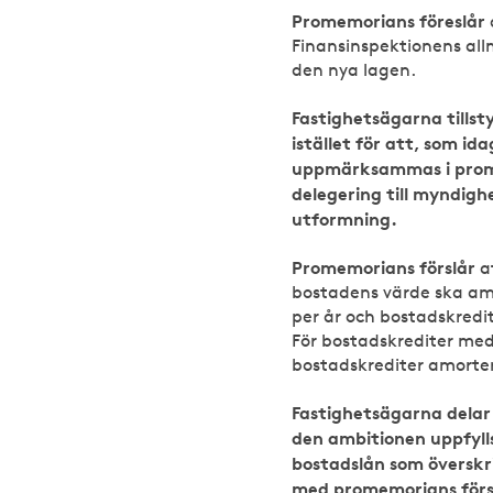
Promemorians föreslår
Finansinspektionens all
den nya lagen.
Fastighetsägarna tillst
istället för att, som id
uppmärksammas i promem
delegering till myndighe
utformning.
Promemorians förslår
a
bostadens värde ska am
per år och bostadskredi
För bostadskrediter med
bostadskrediter amorter
Fastighetsägarna delar
den ambitionen uppfyll
bostadslån som överskr
med promemorians försl