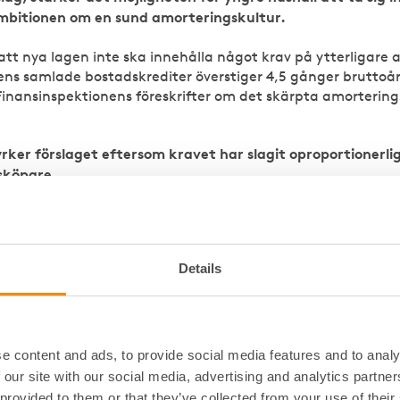
mbitionen om en sund amorteringskultur.
att nya lagen inte ska innehålla något krav på ytterligare 
ens samlade bostadskrediter överstiger 4,5 gånger brutto
inansinspektionens föreskrifter om det skärpta amorterings
yrker förslaget eftersom kravet har slagit oproportionerl
sköpare.
tt kreditgivare ska ges möjligheten att i vissa fall medge 
at- och samhällsekonomiska skäl samt för att stärka incita
Details
yrker samtliga förlag i promemorian som ger möjlighet för
orteringskrav. Sådana undantag är viktiga för att kred
hantera tillfälliga extraordinära situationer som risker
mt för att bidra till goda incitament att tillskapa bostäde
e content and ads, to provide social media features and to analy
 our site with our social media, advertising and analytics partn
att begränsningen av belåningsgraden i fortsättningen ska
 provided to them or that they’ve collected from your use of their