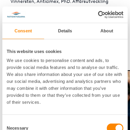
Vinnersten, Anticimex, PhD. Affärsutveckling
Skadedjur, föreläser om olika skadedjur med fokus
på de som skapar mest problem, ex. vägglöss,
råttor och fåglar
Consent
Details
About
Hur fungerar Anticimex skadedjursförsäkring -
Peter Edholm, Anticimex, Affärsansvarig Offentlig
sektor, går igenom hur man kan nyttja den
This website uses cookies
skadedjursförsäkring som ingår i FEF utan självrisk
We use cookies to personalise content and ads, to
Frågor – Deltagarnas frågor besvaras
provide social media features and to analyse our traffic.
We also share information about your use of our site with
our social media, advertising and analytics partners who
may combine it with other information that you’ve
provided to them or that they’ve collected from your use
of their services.
Consent
Necessary
Selection