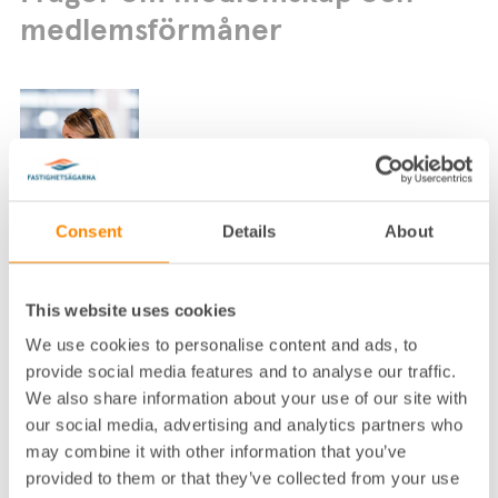
medlemsförmåner
Consent
Details
About
Lokalkontor
:
Malmö
Telefon
:
040-35 01 70
This website uses cookies
E-post
:
info.syd@fastighetsagarna.se
We use cookies to personalise content and ads, to
Fastighetsägarna Syd, Box 4077, 203 11
Postadress
:
provide social media features and to analyse our traffic.
Malmö
We also share information about your use of our site with
Besöksadress
:
Engelbrektsgatan 7, Malmö
our social media, advertising and analytics partners who
may combine it with other information that you’ve
Ring Fastighetsägarna Syds medlemsservice om du
provided to them or that they’ve collected from your use
har frågor om medlemskap eller medlemsförmåner.