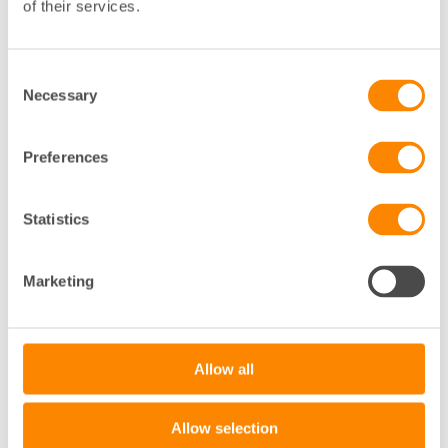
of their services.
Öppettider
Consent
Måndag–fredag: kl. 08.30–12.00
Necessary
Selection
Preferences
Statistics
Marketing
+
Allow all
−
Allow selection
Leaflet
|
©
OpenStreetMap
contributors