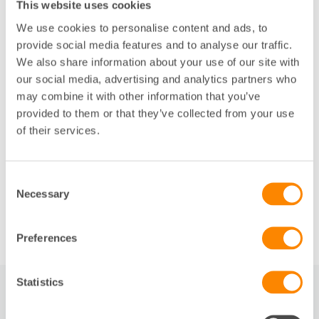
This website uses cookies
situationen att hyresgästen avslutar sitt elavtal
We use cookies to personalise content and ads, to
under pågående hyrestid vilket kan leda till
provide social media features and to analyse our traffic.
kostnader för hyresvärden.
We also share information about your use of our site with
Under avsnittet underskrift. Här har vi tydliggjorts
our social media, advertising and analytics partners who
att det tidigare hyresavtal för lägenheten upphör i
may combine it with other information that you’ve
och med undertecknande av det nya avtalet.
provided to them or that they’ve collected from your use
Under avsnittet betalningspåminnelse.
of their services.
Laghänvisning för påminnelseavgift har
uppdaterats.
Consent
Till Bostadshyreskontraktet (10A)
i Fastighetsägarna
Necessary
Selection
Dokument
Preferences
Statistics
RELATERAT