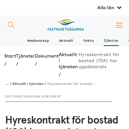
Alla län
Medlemskap
Aktuellt
Fakta
Tjänster
Aktuellt
Hyreskontrakt för
Start
Tjänster
Dokument
i
bostad (10A) har
/
/
/
tjänsten
uppdaterats
/
...
Aktuellt i tjänsten
Hyreskontrakt för bostad...
FASTIGHETSÄGARNA DOKUMENT
Hyreskontrakt för bostad