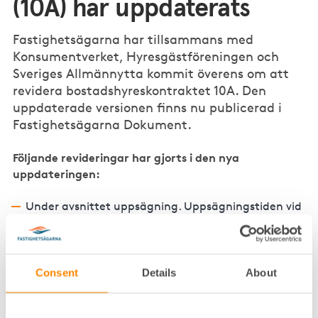
(10A) har uppdaterats
Fastighetsägarna har tillsammans med
Konsumentverket, Hyresgästföreningen och
Sveriges Allmännytta kommit överens om att
revidera bostadshyreskontraktet 10A. Den
uppdaterade versionen finns nu publicerad i
Fastighetsägarna Dokument.
Följande revideringar har gjorts i den nya
uppdateringen:
Under avsnittet uppsägning. Uppsägningstiden vid
ett tidsbestämt avtal anges i månader. Tidigare
användes kalendermånader, det vill säga alla
dagar som faller in under en månad.
Consent
Details
About
Under avsnittet hushållsel. Det har förtydligats att
om elen inte ingår i hyran så ska hyresgästen ha
egna abonnemang. Detta för att undvika