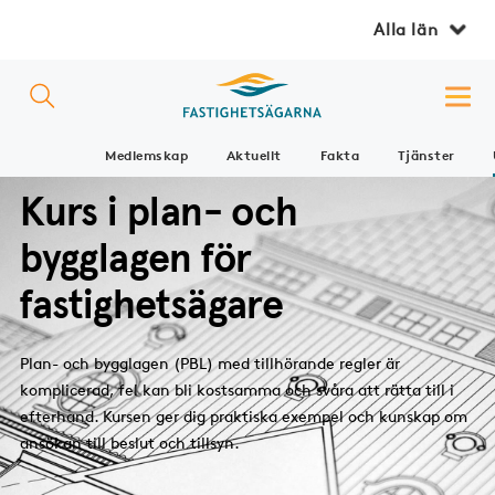
Alla län
Medlemskap
Aktuellt
Fakta
Tjänster
Kurs i plan- och
bygglagen för
fastighetsägare
Plan- och bygglagen (PBL) med tillhörande regler är
komplicerad, fel kan bli kostsamma och svåra att rätta till i
efterhand. Kursen ger dig praktiska exempel och kunskap om
ansökan till beslut och tillsyn.