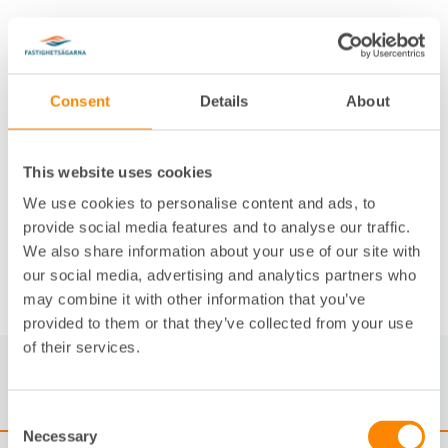
Detta lär du dig
På denna kurs får du en förståelse för hur plan-
och bygglagen fungerar. Efter du har gått denna
Consent
Details
About
utbildning vet du:
hur plan- och bygglagen är uppbyggd och
This website uses cookies
tillämpas
We use cookies to personalise content and ads, to
vilka följdkrav som kan ställas vid ändringar
provide social media features and to analyse our traffic.
och byggnationer
We also share information about your use of our site with
our social media, advertising and analytics partners who
may combine it with other information that you’ve
provided to them or that they’ve collected from your use
of their services.
Kurstillfällen
Consent
Necessary
Selection