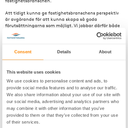
fastighetsbranschen.
Att tidigt kunna ge fastighetsbranschens perspektiv
är avgörande för att kunna skapa så goda
förutsättningarna som möjligt. Vi jobbar därför både
på EU-nivå och med svenska politiker och
beslutsfattare, säger Anders Holmestig, vd
Fastighetsägarna Sverige.
Consent
Details
About
Fastighetsägarnas är medlem i
UIPI
, International
Union of Property Owners, som organiserar 3,5
miljoner hyresvärdar från alla EU-länder, för att
This website uses cookies
stärka Fastighetsägarnas påverkansarbete på EU-
We use cookies to personalise content and ads, to
nivå.
provide social media features and to analyse our traffic.
– Ett särskilt fokus för oss har varit att stärka
We also share information about your use of our site with
fastighetsbranschens röst inom skatte- och
our social media, advertising and analytics partners who
momsfrågor, samt energi- och klimatpolitiken. Där
may combine it with other information that you’ve
ger UIPI oss möjlighet att ha direktkontakt med EU-
provided to them or that they’ve collected from your use
kommissionens tjänstemän redan i uppstarten av en
of their services.
lagstiftningsprocess, säger Anders Holmestig.