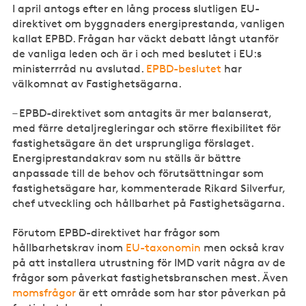
I april antogs efter en lång process slutligen EU-
direktivet om byggnaders energiprestanda, vanligen
kallat EPBD. Frågan har väckt debatt långt utanför
de vanliga leden och är i och med beslutet i EU:s
ministerrråd nu avslutad.
EPBD-beslutet
har
välkomnat av Fastighetsägarna.
– EPBD-direktivet som antagits är mer balanserat,
med färre detaljregleringar och större flexibilitet för
fastighetsägare än det ursprungliga förslaget.
Energiprestandakrav som nu ställs är bättre
anpassade till de behov och förutsättningar som
fastighetsägare har, kommenterade Rikard Silverfur,
chef utveckling och hållbarhet på Fastighetsägarna.
Förutom EPBD-direktivet har frågor som
hållbarhetskrav inom
EU-taxonomin
men också krav
på att installera utrustning för IMD varit några av de
frågor som påverkat fastighetsbranschen mest. Även
momsfrågor
är ett område som har stor påverkan på