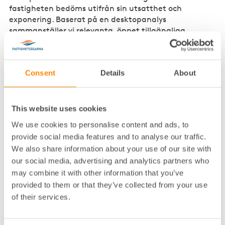
fastigheten bedöms utifrån sin utsatthet och
exponering. Baserat på en desktopanalys
sammanställer vi relevanta, öppet tillgängliga,
geografiska data för att svara på om fastigheten är
exponerad för olika klimatrelaterade effekter som
exempelvis översvämning, värme och skred. Om
Consent
Details
About
utsattheten bedöms vara hög rekommenderas att
man går vidare med vidare med steg två och tre. I
steg två och tre genomförs mer fördjupade analyser,
expertbedömningar och platsbesök. Fastighetens
This website uses cookies
utsatthet och sårbarhet vägs sedan samman och
We use cookies to personalise content and ads, to
resulterar i en slutgiltig riskbedömning, som utgör
provide social media features and to analyse our traffic.
grunden för de konkreta åtgärdsförslag och
We also share information about your use of our site with
adaptionsplaner som tas fram.
our social media, advertising and analytics partners who
may combine it with other information that you’ve
Vad innebär anpassningen till
provided to them or that they’ve collected from your use
olika hållbarhetscertifieringar?
of their services.
– Anpassningen till olika