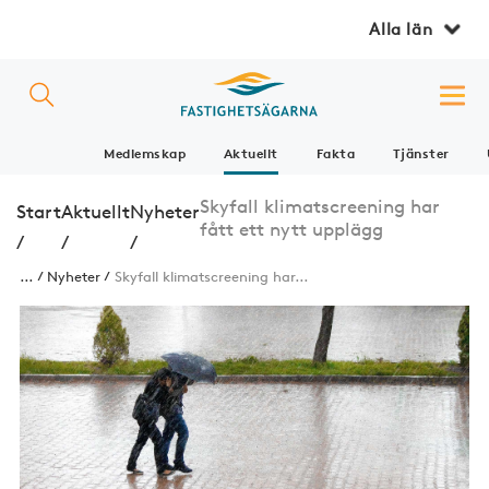
Alla län
Medlemskap
Aktuellt
Fakta
Tjänster
Skyfall klimatscreening har
Start
Aktuellt
Nyheter
fått ett nytt upplägg
/
/
/
...
Nyheter
Skyfall klimatscreening har...