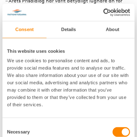
– Årets Prisdialog har varit betydligt lugnare än för
något år sedan. Anledningen är att flera
Fjärrvärmebolag har vinnlagt sig om att få till en
bättre dialog genom att följa våra
rekommendationer. Vi har arbetat intensivt, med
Consent
Details
About
flera av leverantörerna, i syfte att hjälpa dem att
stärka dialogen. Allt för att ni som medlemmar skall
få den lyhördhet som dialogen syftar till.
This website uses cookies
We use cookies to personalise content and ads, to
Hur kommer priset ändras?
provide social media features and to analyse our traffic.
– Prisändringen ser olika ut för respektive leverantör,
We also share information about your use of our site with
men de flesta klarar både att hålla sin egen prognos
our social media, advertising and analytics partners who
och en mer modest prisutveckling än tidigare. Det
may combine it with other information that you’ve
stora undantaget är E.On i Järfälla och Upplands-bro.
provided to them or that they’ve collected from your use
De spräcker sin väl tilltagna prognos på ett
of their services.
anmärkningsvärt sätt – utan någon rimlig förklaring.
Finns det några generella
Consent
Necessary
Selection
trender att hålla koll på?