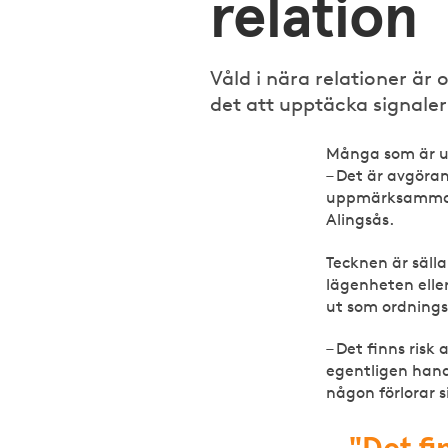
relation
Våld i nära relationer är 
det att upptäcka signalern
Många som är uts
– Det är avgöra
uppmärksamma si
Alingsås.
Tecknen är säll
lägenheten elle
ut som ordnings
– Det finns risk
egentligen handl
någon förlorar s