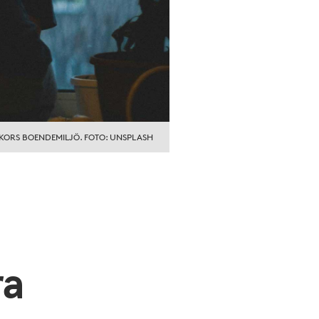
SKORS BOENDEMILJÖ. FOTO: UNSPLASH
ra