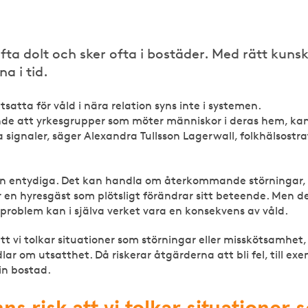
ofta dolt och sker ofta i bostäder. Med rätt kuns
a i tid.
atta för våld i nära relation syns inte i systemen.
nde att yrkesgrupper som möter människor i deras hem, ka
gnaler, säger Alexandra Tullsson Lagerwall, folkhälsostra
an entydiga. Det kan handla om återkommande störningar, 
r en hyresgäst som plötsligt förändrar sitt beteende. Men d
problem kan i själva verket vara en konsekvens av våld.
 att vi tolkar situationer som störningar eller misskötsamhet,
ar om utsatthet. Då riskerar åtgärderna att bli fel, till ex
in bostad.