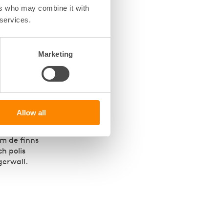
ra
ers who may combine it with
 services.
 kunskap
Marketing
 att
Allow all
om de finns
h polis
gerwall.