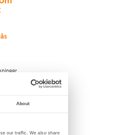
 som
t
sås
rkningar
någon annan
About
ssa fall
k alltid
xandra.
se our traffic. We also share