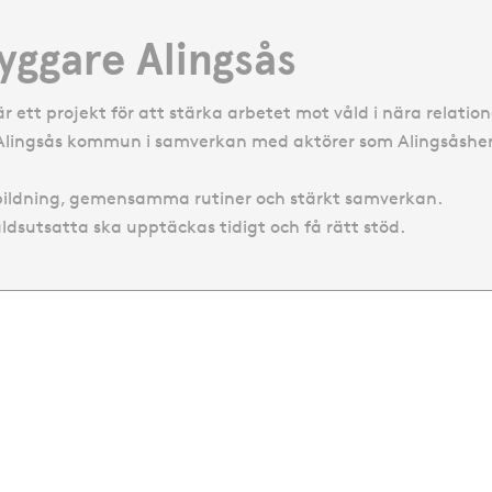
ryggare Alingsås
r ett projekt för att stärka arbetet mot våld i nära relation
v Alingsås kommun i samverkan med aktörer som Alingsåshem
tbildning, gemensamma rutiner och stärkt samverkan.
åldsutsatta ska upptäckas tidigt och få rätt stöd.