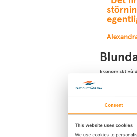
"Det fi
störnin
egentl
Alexandra
Blunda
Ekonomiskt våld
behöver inte ber
kontrollerar pe
Det viktigaste ä
Consent
– Att knacka på e
vara tillräcklig
ringa 112. Det ä
This website uses cookies
We use cookies to personalis