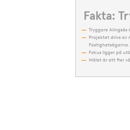
Fakta: T
Tryggare Alingsås ä
Projektet drivs a
Fastighetsägarna.
Fokus ligger på u
Målet är att fler v