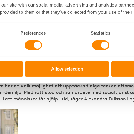
 som händer och ta kontakt med socialtjänsten eller and
 our site with our social media, advertising and analytics partn
ör rådgivning kring hur man kan gå vidare.
 provided to them or that they’ve collected from your use of their
skera att förvärra situationen behöver fastighetsägare både
ner för hur misstankar om våld ska hanteras.
Preferences
Statistics
rkansprojekt
r arbetet inom ramen för Tryggare Alingsås, där kommunen
land andra Alingsåshem, polisen och Fastighetsägarna för
Allow selection
ot våld i nära relationer.
re har en unik möjlighet att upptäcka tidiga tecken efters
endemiljö. Med rätt stöd och samarbete med socialtjänst oc
ll att människor får hjälp i tid, säger Alexandra Tullsson La