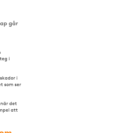
kap går
n
teg i
skador i
et som ser
 när det
empel att