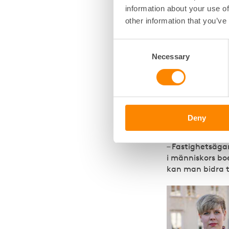
Dokumentera det
information about your use of
professionella f
other information that you’ve
För att inte ri
och tydliga ruti
Consent
Necessary
Selection
Samve
I Alingsås pågå
samverkar med b
Deny
stärka arbetet m
– Fastighetsäga
i människors bo
kan man bidra ti