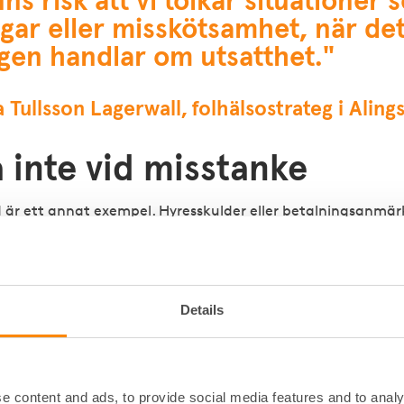
nns risk att vi tolkar situationer
gar eller misskötsamhet, när de
igen handlar om utsatthet."
 Tullsson Lagerwall, folhälsostrateg i Aling
 inte vid misstanke
 är ett annat exempel. Hyresskulder eller betalningsanmä
o på ovilja att betala, utan kan vara ett resultat av att 
rsonens ekonomi.
r att inte blunda när man misstänker våld i nära relation.
Details
n dörr, ställa en fråga eller visa att man ser och hör kan i vi
t för att avbryta en händelse. Vid pågående våld ska man doc
r avgörande för att snabbt få rätt hjälp på plats, säger Ale
e content and ads, to provide social media features and to analy