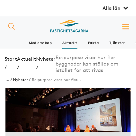
Alla län
Medlemskap
Aktuellt
Fakta
Tjänster
Re:purpose visar hur fler
Start
Aktuellt
Nyheter
byggnader kan ställas om
/
/
/
istället för att rivas
...
Nyheter
Re:purpose visar hur fler...