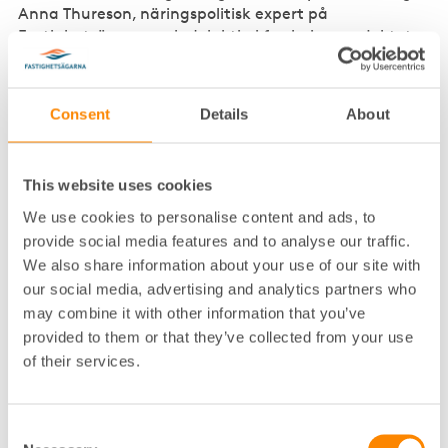
Anna Thureson, näringspolitisk expert på
Fastighetsägarna och delaktig i forskningsprojektet.
De fastigheter som ingått i projektet är:
Consent
Details
About
Turitzhuset i Göteborg, tillsammans med Platzer.
Läs rapporten
Kordahusen i Stockholm, tillsammans med
This website uses cookies
Vasakronan.
Läs rapporten
We use cookies to personalise content and ads, to
Förvaltningshuset i Umeå, tillsammans med
provide social media features and to analyse our traffic.
Akademiska Hus.
Läs rapporten
We also share information about your use of our site with
our social media, advertising and analytics partners who
Platzer, Vasakronan och Akademiska Hus har bidragit
may combine it with other information that you’ve
med egna fastigheter och erfarenheter från praktisk
provided to them or that they’ve collected from your use
förvaltning. Det har varit centralt för att kunna pröva
projektets frågeställningar mot verkliga
of their services.
förutsättningar och identifiera lösningar som
fungerar i praktiken.
Consent