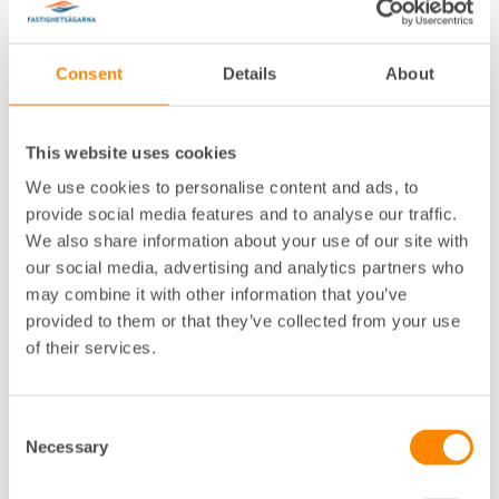
– Hissen är en viktig del av fastighetens funktion och
tillgänglighet. Med den här handboken vill vi ge
Consent
Details
About
fastighetsägare och förvaltare ett tydligt och
praktiskt stöd för att kunna ta rätt beslut i frågor
som rör säkerhet, underhåll och modernisering, säger
Anna Thureson, näringspolitisk expert på
This website uses cookies
Fastighetsägarna Sverige.
We use cookies to personalise content and ads, to
provide social media features and to analyse our traffic.
Handboken ger stöd i underhåll,
We also share information about your use of our site with
besiktning och modernisering
our social media, advertising and analytics partners who
may combine it with other information that you’ve
Handboken innehåller bland annat vägledning om
provided to them or that they’ve collected from your use
lagar och regelverk, besiktning, förebyggande skötsel,
of their services.
hissens livscykel, stöd och tillgänglighetsåtgärder. Den
tar också upp aktuella frågor som retroaktiva
säkerhetskrav för äldre hissar, behovet av
Consent
underhållsplaner och vikten av att planera
Necessary
Selection
modernisering i god tid.