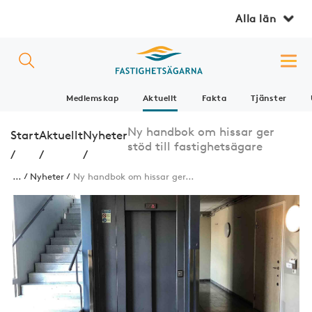
Alla län
Medlemskap
Aktuellt
Fakta
Tjänster
Ny handbok om hissar ger
Start
Aktuellt
Nyheter
stöd till fastighetsägare
/
/
/
...
Nyheter
Ny handbok om hissar ger...