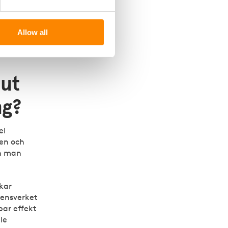
upp och
lig
Allow all
ttas av
ut
ng?
el
ten och
an man
kar
rensverket
bar effekt
le