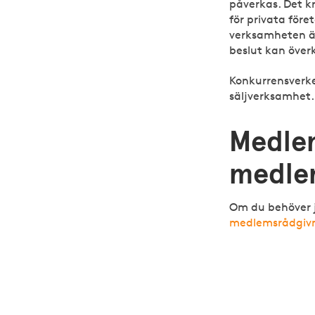
påverkas. Det k
för privata för
verksamheten än
beslut kan överk
Konkurrensverk
säljverksamhet.
Medle
medle
Om du behöver j
medlemsrådgiv