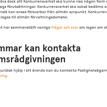
rävs dock att Konkurrensverket ska kunna visa någon form 
etags förutsättningar. Konkurrensverket ska också bedöma 
då kan anses försvarbar från allmän synpunkt. Konkurren
lagas till allmän förvaltningsdomstol.
et har sammanställt vanliga
f
rågor och svar
om lagen om of
mmar kan kontakta
msrådgivningen
uridisk hjälp i ett ärende kan du kontakta Fastighetsägar
ning
.