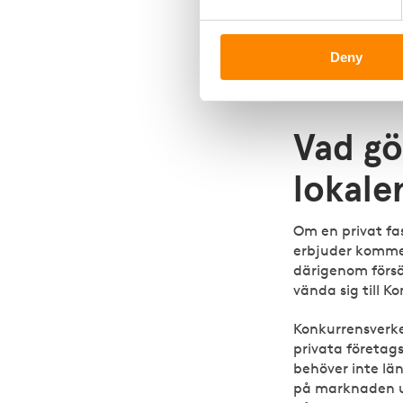
Den nya lagen i
utvärdera hur ve
Deny
säljverksamhet
den nya lagen a
Vad gö
lokale
Om en privat fa
erbjuder kommers
därigenom förs
vända sig till 
Konkurrensverke
privata företag
behöver inte lä
på marknaden ut