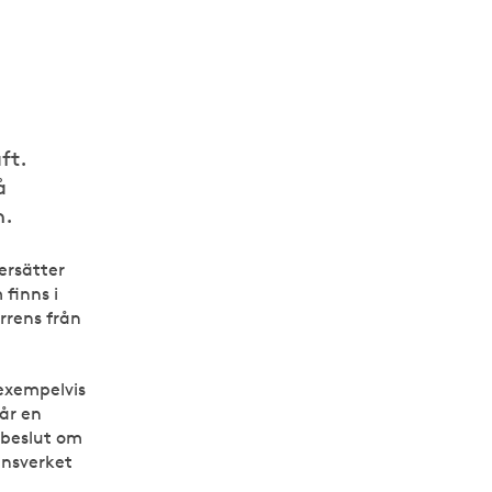
ft.
å
n.
ersätter
finns i
rrens från
exempelvis
år en
 beslut om
ensverket