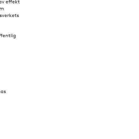
av effekt
om
sverkets
fentlig
nas