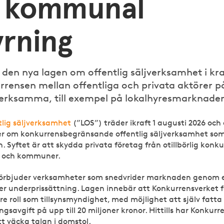
r kommunal
yrning
 den nya lagen om offentlig säljverksamhet i kra
urrensen mellan offentliga och privata aktörer p
erksamma, till exempel på lokalhyresmarknade
lig säljverksamhet
(”LOS”) träder ikraft 1 augusti 2026 och 
r om konkurrensbegränsande offentlig säljverksamhet som 
 Syftet är att skydda privata företag från otillbörlig konku
r och kommuner.
förbjuder verksamheter som snedvrider marknaden genom 
ler underprissättning. Lagen innebär att Konkurrensverket f
re roll som tillsynsmyndighet, med möjlighet att själv fatta
savgift på upp till 20 miljoner kronor. Hittills har Konkurr
t väcka talan i domstol.