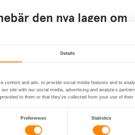
nebär den nya lagen om
lig säljverksamhet för
hetsägare?
Details
finns ett förbud mot att offentliga aktörer bedriver säljve
nster på ett otillbörligt sätt som påverkar privata företags 
 Det kan handla om att en kommun driver gym eller hyr ut
. Uthyrning av bostäder, lokaler, parkeringsplatser, laddst
e content and ads, to provide social media features and to analy
också.
 our site with our social media, advertising and analytics partn
 provided to them or that they’ve collected from your use of their
astighetsbolag innebär de nya reglerna inte att bolagens
år även fortsättningsvis bedriva verksamhet som ryms inom
etensen och som bedrivs affärsmässigt enligt lagen om
Preferences
Statistics
ommunala bostadsaktiebolag (”Allbolagen”). Det som förä
kurrensrättsliga tillsynen eftersom Konkurrensverket får e
och möjlighet att besluta om marknadsstörningsavgift.