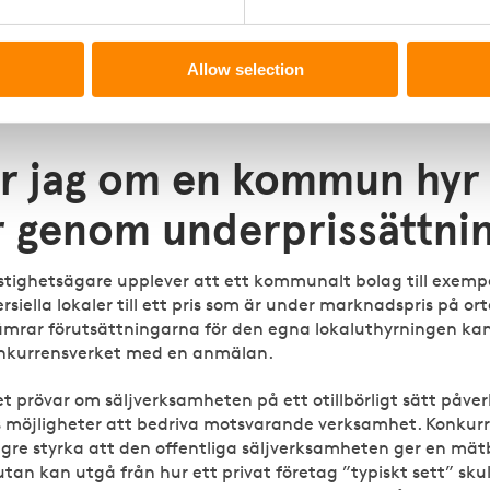
nnebär också att offentliga aktörer regelbundet ska följa 
rksamheten förhåller sig till förbudet mot otillbörlig offent
Allow selection
. Konkurrensverket rekommenderar att aktörerna som omfa
ntar en konkurrensneutralitetspolicy.
r jag om en kommun hyr 
r genom underprissättni
stighetsägare upplever att ett kommunalt bolag till exemp
iella lokaler till ett pris som är under marknadspris på or
ämrar förutsättningarna för den egna lokaluthyrningen k
Konkurrensverket med en anmälan.
t prövar om säljverksamheten på ett otillbörligt sätt påver
s möjligheter att bedriva motsvarande verksamhet. Konkur
ngre styrka att den offentliga säljverksamheten ger en mät
an kan utgå från hur ett privat företag ”typiskt sett” skul