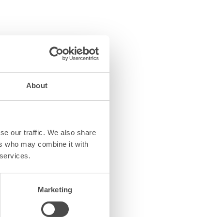
About
rksamhet
möjlighet
olpar med
se our traffic. We also share
ers who may combine it with
 services.
 uppdrag
 den
Marketing
ndras är
gen