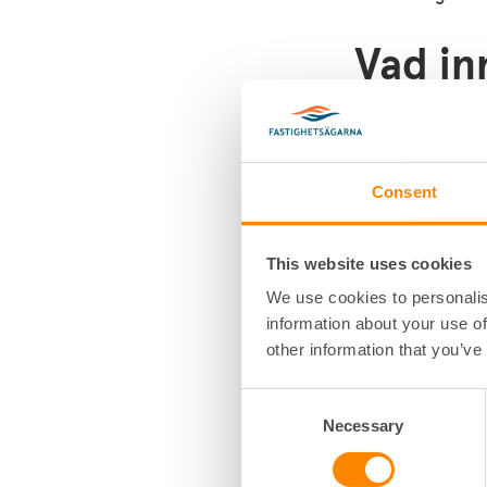
Vad in
offent
fastig
Consent
I den nya lagen 
av varor och tjä
att konkurrera.
This website uses cookies
konferenslokaler
We use cookies to personalis
mera omfattas 
information about your use of
other information that you’ve
För kommunala f
förändras. De f
Consent
kommunala komp
Necessary
Selection
allmännyttiga k
framför den kon
beslutanderätt 