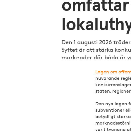
omfatta
lokaluth
Den 1 augusti 2026 träder
Syftet är att stärka konk
marknader där båda är v
Lagen om offent
nuvarande regle
konkurrenslagen.
staten, regione
Den nya lagen 
subventioner el
betydligt starka
marknadsstörning
varit tvungna at