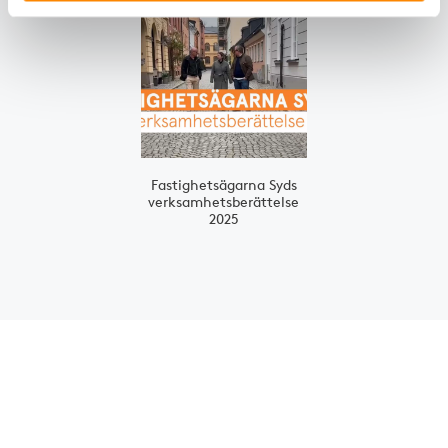
Slide 1 of 1
Fastighets­ägarna Syds
verk­samhets­berättelse
2025