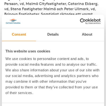
Persson, vd, Malmö Cityfastigheter, Catarina Ekberg,
vd, Stena Fastigheter Malmö och Peter Ullmark, vd,
Brinova Fastigheter. Samtidigt riktades ett varmt
tack till Unni Sollbe och Per Johansson, Brinova
Fastigheter som lämnar sina uppdrag i styrelsen efter
värdefulla insatser för Fastighetsägarna Syd.
Consent
Details
About
VD avtackades
Även Fastighetsägarna Syds VD, Susanne Rikardsson,
This website uses cookies
avtackades med tal av regionstyrelsens ordförande
We use cookies to personalise content and ads, to
Mats Andersson, Jyma fastigheter. Susanne
provide social media features and to analyse our traffic.
Rikardsson kommer att sluta sin tjänst efter
We also share information about your use of our site with
sommaren.
our social media, advertising and analytics partners who
may combine it with other information that you’ve
Skånes landshövding
provided to them or that they’ve collected from your use
medverkade
of their services.
Efter årsmötet fick deltagarna lyssna till två