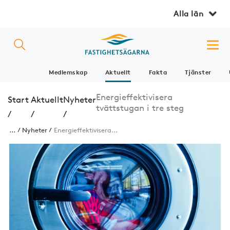
Alla län
Medlemskap
Aktuellt
Fakta
Tjänster
Energieffektivisera
Start
Aktuellt
Nyheter
tvättstugan i tre steg
/
/
/
...
Nyheter
Energieffektivisera...