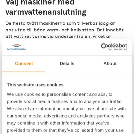
Välj maskiner med
varmvattenanslutning
De flesta tvättmaskinerna som tillverkas idag är
anslutna till både varm- och kallvatten. Det innebär
att vattnet värms via undercentralen, vilket är
mycket energieffektivare och billigare än att
maskinen ska värma vattnet själv varje gång med el.
Gamla tvättmaskiner saknar ofta anslutning till
Consent
Details
About
varmvatten och förbrukar därför mycket mer energi.
Om du behöver byta ut gamla tvättmaskiner ska du
alltså välja maskiner med anslutning till både varm-
This website uses cookies
och kallvatten.
We use cookies to personalise content and ads, to
provide social media features and to analyse our traffic.
Torka med värmepumpsteknik
We also share information about your use of our site with
Nyckeln till att energieffektivisera torkutrustningen
our social media, advertising and analytics partners who
är att välja maskiner med värmepumpsteknik istället
may combine it with other information that you’ve
för frånluftsteknik. Torktumlare och torkskåp med
provided to them or that they’ve collected from your use